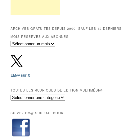
ARCHIVES GRATUITES DEPUIS 2009, SAUF LES 12 DERNIERS
MOIS RÉSERVÉS AUX ABONNÉS.
Archives
gratuites
depuis
2009,
sauf
les
EM@ sur X
12
derniers
mois
TOUTES LES RUBRIQUES DE EDITION MULTIMÉDI@
réservés
Toutes
aux
les
abonnés.
rubriques
SUIVEZ EM@ SUR FACEBOOK
de
Edition
Multimédi@