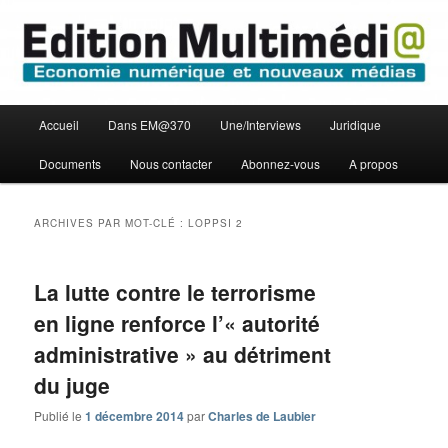
Aller
Aller
Economie numérique et Nouveaux médias
au
au
contenu
contenu
principal
secondaire
Edition Multimédi@
Menu
Accueil
Dans EM@370
Une/Interviews
Juridique
principal
Documents
Nous contacter
Abonnez-vous
A propos
ARCHIVES PAR MOT-CLÉ :
LOPPSI 2
La lutte contre le terrorisme
en ligne renforce l’« autorité
administrative » au détriment
du juge
Publié le
1 décembre 2014
par
Charles de Laubier