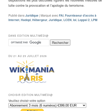
dispositions les plus discutées figurent les nouvelles mesures de
lutte contre la provocation et l’apologie du terrorisme.
Publié dans
Juridique
|
Marqué avec
FAI
,
Fournisseur d’accès à
Internet
,
Hadopi
,
Hébergeur
,
Juridique
,
LCEN
,
loi
,
Loppsi 2
,
LPM
DANS EDITION MULTIMÉDI@
DU 21 AU 25 JUILLET 2026
CHOISIR EDITION MULTIMÉDI@
Veuillez choisir votre option