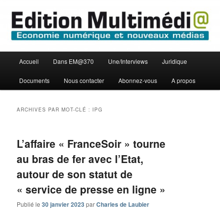
Aller
Aller
Economie numérique et Nouveaux médias
au
au
contenu
contenu
principal
secondaire
Edition Multimédi@
Menu
Accueil
Dans EM@370
Une/Interviews
Juridique
principal
Documents
Nous contacter
Abonnez-vous
A propos
ARCHIVES PAR MOT-CLÉ :
IPG
L’affaire « FranceSoir » tourne
au bras de fer avec l’Etat,
autour de son statut de
« service de presse en ligne »
Publié le
30 janvier 2023
par
Charles de Laubier