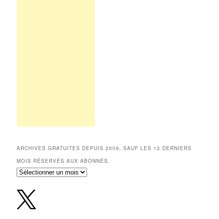
ARCHIVES GRATUITES DEPUIS 2009, SAUF LES 12 DERNIERS
MOIS RÉSERVÉS AUX ABONNÉS.
Archives
gratuites
depuis
2009,
sauf
les