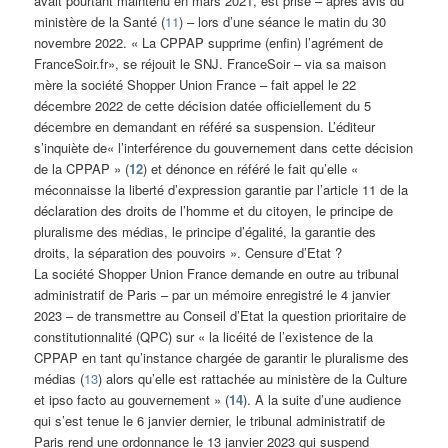
avait pourtant maintenu en mars 2021, est prise – après avis du
ministère de la Santé (
11
) – lors d’une séance le matin du 30
novembre 2022. « La CPPAP supprime (enfin) l’agrément de
FranceSoir.fr», se réjouit le SNJ. FranceSoir – via sa maison
mère la société Shopper Union France – fait appel le 22
décembre 2022 de cette décision datée officiellement du 5
décembre en demandant en référé sa suspension. L’éditeur
s’inquiète de« l’interférence du gouvernement dans cette décision
de la CPPAP » (
12
) et dénonce en référé le fait qu’elle «
méconnaisse la liberté d’expression garantie par l’article 11 de la
déclaration des droits de l’homme et du citoyen, le principe de
pluralisme des médias, le principe d’égalité, la garantie des
droits, la séparation des pouvoirs ». Censure d’Etat ?
La société Shopper Union France demande en outre au tribunal
administratif de Paris – par un mémoire enregistré le 4 janvier
2023 – de transmettre au Conseil d’Etat la question prioritaire de
constitutionnalité (QPC) sur « la licéité de l’existence de la
CPPAP en tant qu’instance chargée de garantir le pluralisme des
médias (
13
) alors qu’elle est rattachée au ministère de la Culture
et ipso facto au gouvernement » (
14
). A la suite d’une audience
qui s’est tenue le 6 janvier dernier, le tribunal administratif de
Paris rend une ordonnance le 13 janvier 2023 qui suspend