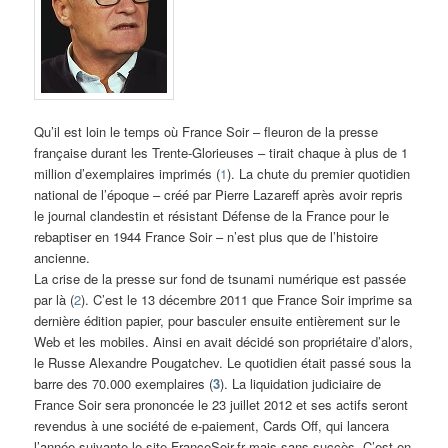
Qu’il est loin le temps où France Soir – fleuron de la presse
française durant les Trente-Glorieuses – tirait chaque à plus de 1
million d’exemplaires imprimés (
1
). La chute du premier quotidien
national de l’époque – créé par Pierre Lazareff après avoir repris
le journal clandestin et résistant Défense de la France pour le
rebaptiser en 1944 France Soir – n’est plus que de l’histoire
ancienne.
La crise de la presse sur fond de tsunami numérique est passée
par là (
2
). C’est le 13 décembre 2011 que France Soir imprime sa
dernière édition papier, pour basculer ensuite entièrement sur le
Web et les mobiles. Ainsi en avait décidé son propriétaire d’alors,
le Russe Alexandre Pougatchev. Le quotidien était passé sous la
barre des 70.000 exemplaires (
3
). La liquidation judiciaire de
France Soir sera prononcée le 23 juillet 2012 et ses actifs seront
revendus à une société de e-paiement, Cards Off, qui lancera
l’année suivante le site FranceSoir.fr mais sans succès. C’est en