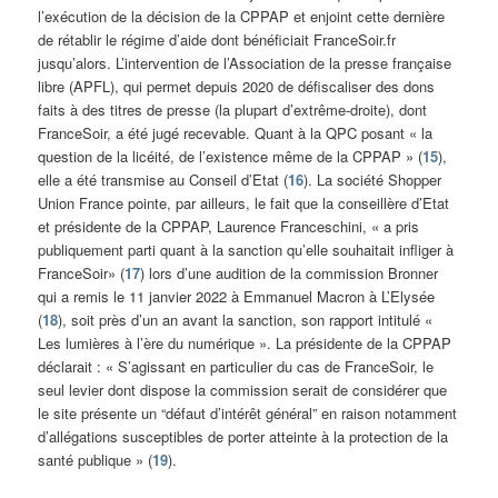
l’exécution de la décision de la CPPAP et enjoint cette dernière
de rétablir le régime d’aide dont bénéficiait FranceSoir.fr
jusqu’alors. L’intervention de l’Association de la presse française
libre (APFL), qui permet depuis 2020 de défiscaliser des dons
faits à des titres de presse (la plupart d’extrême-droite), dont
FranceSoir, a été jugé recevable. Quant à la QPC posant « la
question de la licéité, de l’existence même de la CPPAP » (
15
),
elle a été transmise au Conseil d’Etat (
16
). La société Shopper
Union France pointe, par ailleurs, le fait que la conseillère d’Etat
et présidente de la CPPAP, Laurence Franceschini, « a pris
publiquement parti quant à la sanction qu’elle souhaitait infliger à
FranceSoir» (
17
) lors d’une audition de la commission Bronner
qui a remis le 11 janvier 2022 à Emmanuel Macron à L’Elysée
(
18
), soit près d’un an avant la sanction, son rapport intitulé «
Les lumières à l’ère du numérique ». La présidente de la CPPAP
déclarait : « S’agissant en particulier du cas de FranceSoir, le
seul levier dont dispose la commission serait de considérer que
le site présente un “défaut d’intérêt général” en raison notamment
d’allégations susceptibles de porter atteinte à la protection de la
santé publique » (
19
).