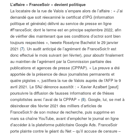
L’affaire « FranceSoir » devient politique
La locataire de la rue de Valois s’empare alors de l’affaire : « J’ai
demandé que soit réexaminé le certificat d’IPG (information
politique et générale) délivré au service de presse en ligne
#FranceSoir, dont le terme est en principe septembre 2022, afin
de vérifier dès maintenant que ses conditions d’octroi sont bien
toujours respectées », tweete Roselyne Bachelot le 29 janvier
2021 (
7
). Un audit anticipé de l’agrément de FranceSoir.fr est
donc effectué le mois suivant (en février), pour aboutir finalement
au maintien de l’agrément par la Commission paritaire des
publications et agences de presse (CPPAP). « La preuve a été
apportée de la présence de deux journalistes permanents et
quatre pigistes », justifiera la rue de Valois auprès de l’AFP le 9
avril 2021. Le SNJ dénonce aussitôt : « Xavier Azalbert [peut]
poursuivre la diffusion de fausses informations et de thèses
complotistes avec l’aval de la CPPAP » (
8
). Google, lui, se met à
désindexer dès février 2021 des milliers d’articles de
FranceSoir.fr de son moteur de recherche, puis supprime en
mars sa chaîne YouTube, avant d’empêcher le journal en ligne
d’accéder à la plateforme publicitaire Google Ads. FranceSoir
porte plainte contre le géant du Net – qu’il accuse de censure –