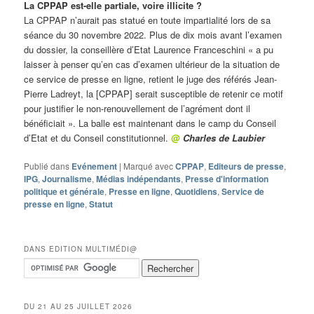
La CPPAP est-elle partiale, voire illicite ?
La CPPAP n’aurait pas statué en toute impartialité lors de sa
séance du 30 novembre 2022. Plus de dix mois avant l’examen
du dossier, la conseillère d’Etat Laurence Franceschini « a pu
laisser à penser qu’en cas d’examen ultérieur de la situation de
ce service de presse en ligne, retient le juge des référés Jean-
Pierre Ladreyt, la [CPPAP] serait susceptible de retenir ce motif
pour justifier le non-renouvellement de l’agrément dont il
bénéficiait ». La balle est maintenant dans le camp du Conseil
d’Etat et du Conseil constitutionnel.
@
Charles de Laubier
Publié dans
Evénement
|
Marqué avec
CPPAP
,
Editeurs de presse
,
IPG
,
Journalisme
,
Médias indépendants
,
Presse d'information
politique et générale
,
Presse en ligne
,
Quotidiens
,
Service de
presse en ligne
,
Statut
DANS EDITION MULTIMÉDI@
DU 21 AU 25 JUILLET 2026