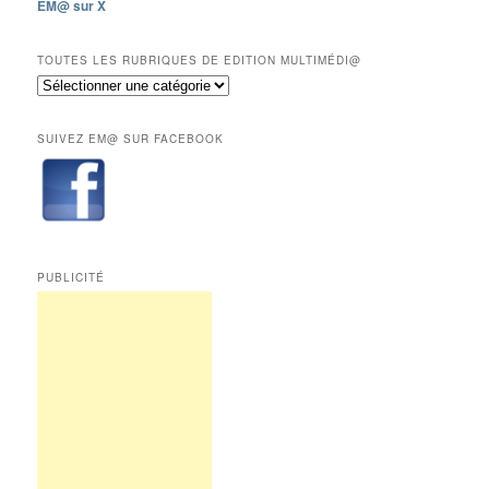
EM@ sur X
12
derniers
mois
TOUTES LES RUBRIQUES DE EDITION MULTIMÉDI@
réservés
Toutes
aux
les
abonnés.
rubriques
SUIVEZ EM@ SUR FACEBOOK
de
Edition
Multimédi@
PUBLICITÉ