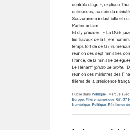
contrôle d’âge », explique T
entreprises, au sein du minist
Souveraineté industrielle et n
Parlementaire.
Et d’y préciser : « La DGE jou
les travaux de la filière numér
temps fort de ce G7 numérique 
réunion des sept ministres con
France, de la ministre déléguée
Le Hénanff
(photo de droite)
. D
réunion des ministres des Fina
filières de la présidence franç
Publié dans
Politique
|
Marqué avec
Europe
,
Filière numérique
,
G7
,
G7 
Numérique
,
Politique
,
Résilience de