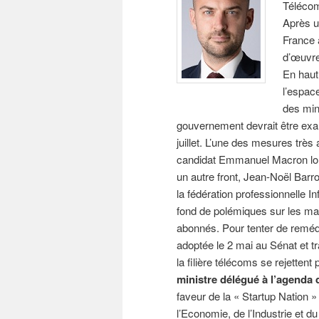
Télécom
Après u
France 
d’œuvre
En haut 
l’espac
des min
gouvernement devrait être exam
juillet. L’une des mesures très 
candidat Emmanuel Macron lors
un autre front, Jean-Noël Barrot
la fédération professionnelle I
fond de polémiques sur les mal
abonnés. Pour tenter de remédi
adoptée le 2 mai au Sénat et t
la filière télécoms se rejetten
ministre délégué à l’agenda 
faveur de la « Startup Nation 
l’Economie, de l’Industrie et 