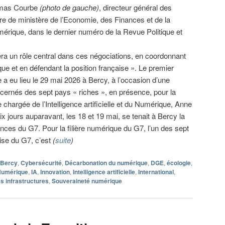
homas Courbe
(photo de gauche)
, directeur général des
ère de ministère de l’Economie, des Finances et de la
umérique, dans le dernier numéro de la Revue Politique et
era un rôle central dans ces négociations, en coordonnant
ique et en défendant la position française ». Le premier
a eu lieu le 29 mai 2026 à Bercy, à l’occasion d’une
cernés des sept pays « riches », en présence, pour la
 chargée de l’Intelligence artificielle et du Numérique, Anne
ix jours auparavant, les 18 et 19 mai, se tenait à Bercy la
nces du G7. Pour la filière numérique du G7, l’un des sept
aise du G7, c’est
(
suite
)
Bercy
,
Cybersécurité
,
Décarbonation du numérique
,
DGE
,
écologie
,
Numérique
,
IA
,
Innovation
,
Intelligence artificielle
,
International
,
s infrastructures
,
Souveraineté numérique