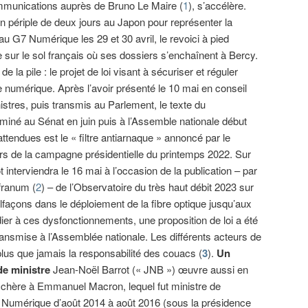
munications auprès de Bruno Le Maire (
1
), s’accélère.
n périple de deux jours au Japon pour représenter la
au G7 Numérique les 29 et 30 avril, le revoici à pied
 sur le sol français où ses dossiers s’enchaînent à Bercy.
de la pile : le projet de loi visant à sécuriser et réguler
e numérique. Après l’avoir présenté le 10 mai en conseil
istres, puis transmis au Parlement, le texte du
iné au Sénat en juin puis à l’Assemble nationale début
attendues est le « filtre antiarnaque » annoncé par le
 de la campagne présidentielle du printemps 2022. Sur
 interviendra le 16 mai à l’occasion de la publication – par
nfranum (
2
) – de l’Observatoire du très haut débit 2023 sur
façons dans le déploiement de la fibre optique jusqu’aux
er à ces dysfonctionnements, une proposition de loi a été
ransmise à l’Assemblée nationale. Les différents acteurs de
t plus que jamais la responsabilité des couacs (
3
).
Un
de ministre
Jean-Noël Barrot (« JNB ») œuvre aussi en
» chère à Emmanuel Macron, lequel fut ministre de
du Numérique d’août 2014 à août 2016 (sous la présidence