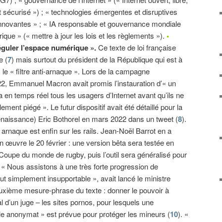
et sécurisé ») ; « technologies émergentes et disruptives
innovantes » ; « IA responsable et gouvernance mondiale
ique » (« mettre à jour les lois et les règlements »).
•
réguler l’espace numérique ».
Ce texte de loi française
e (
7
) mais surtout du président de la République qui est à
: le « filtre anti-arnaque ». Lors de la campagne
22, Emmanuel Macron avait promis l’instauration d’« un
ira en temps réel tous les usagers d’Internet avant qu’ils ne
ement piégé ». Le futur dispositif avait été détaillé pour la
enaissance) Eric Bothorel en mars 2022 dans un tweet (
8
).
ti arnaque est enfin sur les rails. Jean-Noël Barrot en a
n œuvre le 20 février : une version bêta sera testée en
Coupe du monde de rugby, puis l’outil sera généralisé pour
« Nous assistons à une très forte progression de
out simplement insupportable », avait lancé le ministre
uxième mesure-phrase du texte : donner le pouvoir à
l d’un juge – les sites pornos, pour lesquels une
uble anonymat » est prévue pour protéger les mineurs (
10
). «