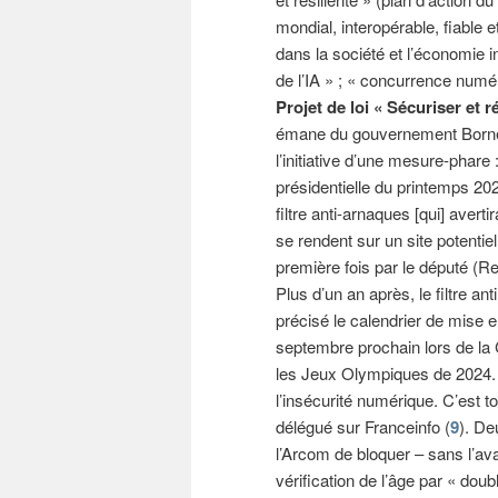
mondial, interopérable, fiable 
dans la société et l’économie 
de l’IA » ; « concurrence numér
Projet de loi « Sécuriser et 
émane du gouvernement Born
l’initiative d’une mesure-phare 
présidentielle du printemps 20
filtre anti-arnaques [qui] avert
se rendent sur un site potentiell
première fois par le député (R
Plus d’un an après, le filtre an
précisé le calendrier de mise e
septembre prochain lors de la 
les Jeux Olympiques de 2024. 
l’insécurité numérique. C’est t
délégué sur Franceinfo (
9
). De
l’Arcom de bloquer – sans l’ava
vérification de l’âge par « do