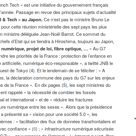
ench Tech » est une initiative du gouvernement français
 d’année. Passage en revue des principaux sujets d’actualité
l & Tech » au Japon.
Ce n’est pas le ministre Bruno Le
pour cette réunion ministérielle des sept pays les plus
on ministre déléguée Jean-Noël Barrot. Ce sommet du
efs d’Etat qui se tiendra à Hiroshima, toujours au Japon,
 numérique, projet de loi, fibre optique, …
« Au G7
re les priorités de la France : protection de l’enfance en
nce artificielle, numérique éco-responsable », a twitté JNB le
ouest de Tokyo (
4
). Et le lendemain de se féliciter : « A
ges, la déclaration commune des pays du G7 sur les enjeux
és de la France ». En dix pages (
5
), les sept ministres du
ment rappelé « la nécessité de combler les fossés
 et international » et de « réduire les fractures
ure numérique entre les sexes ». Alors que la présidence
 présenté sa « vision pour une société 5.0 », les
èmes : « facilitation des flux de données transfrontaliers et
avec confiance » (
6
) ; « infrastructure numérique sécurisée
 G7) ; « gouvernance de l’Internet » (« Internet ouvert, libre,