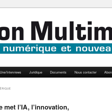
aux médias
médi@
Une/Interviews
Juridique
Documents
Nous contacter
Abon
ÉRIQUE
met l’IA, l’innovation,