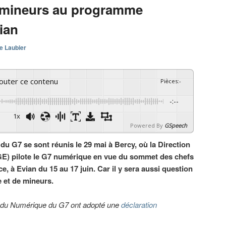
es mineurs au programme
ian
e Laubier
couter ce contenu
Pièces
:
-
-:--
1x
Powered By
GSpeech
u G7 se sont réunis le 29 mai à Bercy, où la Direction
GE) pilote le G7 numérique en vue du sommet des chefs
ce, à Evian du 15 au 17 juin. Car il y sera aussi question
e et de mineurs.
s du Numérique du G7 ont adopté une
déclaration