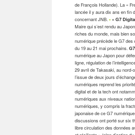
de François Hollande). La « Fr
lancée il y aura dix ans en fin
concernant JNB.
•
« G7 Digita
Maire qui s’est rendu au Japon 
riches du monde, mais bien s
numérique précède le G7 des ch
du 19 au 21 mai prochains.
G7
numérique au Japon pour défend
ligne, régulation de l’intellige
29 avril de Takasaki, au nord-
l’issue de deux jours d’échan
numériques reprend les priorit
digital et de la tech ont notam
numériques aux niveaux national
numériques, y compris la fract
japonaise de ce G7 numérique a
discussions ont porté sur six th
libre circulation des données 
et résiliente » (plan d’action du