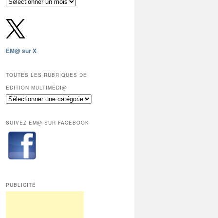
Archives
gratuites
depuis
2009,
sauf
les
EM@ sur X
12
derniers
mois
TOUTES LES RUBRIQUES DE
réservés
EDITION MULTIMÉDI@
aux
Toutes
abonnés.
les
rubriques
SUIVEZ EM@ SUR FACEBOOK
de
Edition
Multimédi@
PUBLICITÉ