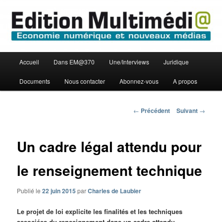
Aller
Economie numérique et Nouveaux médias
au
contenu
principal
Edition Multimédi@
Menu
Accueil
Dans EM@370
Une/Interviews
Juridique
principal
Documents
Nous contacter
Abonnez-vous
A propos
Navigation
←
Précédent
Suivant
→
des
articles
Un cadre légal attendu pour
le renseignement technique
Publié le
22 juin 2015
par
Charles de Laubier
Le projet de loi explicite les finalités et les techniques
associées du renseignement dans un cadre attendu