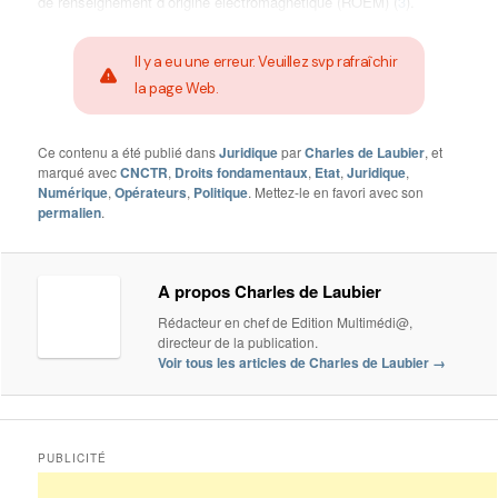
de renseignement d’origine électromagnétique (ROEM) (
3
).
Il y a eu une erreur. Veuillez svp rafraîchir
la page Web.
Ce contenu a été publié dans
Juridique
par
Charles de Laubier
, et
marqué avec
CNCTR
,
Droits fondamentaux
,
Etat
,
Juridique
,
Numérique
,
Opérateurs
,
Politique
. Mettez-le en favori avec son
permalien
.
A propos Charles de Laubier
Rédacteur en chef de Edition Multimédi@,
directeur de la publication.
Voir tous les articles de Charles de Laubier
→
PUBLICITÉ