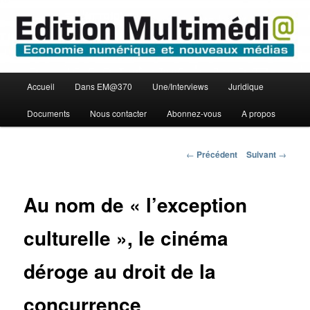
Aller
Economie numérique et Nouveaux médias
au
contenu
principal
Edition Multimédi@
Menu
Accueil
Dans EM@370
Une/Interviews
Juridique
principal
Documents
Nous contacter
Abonnez-vous
A propos
Navigation
←
Précédent
Suivant
→
des
articles
Au nom de « l’exception
culturelle », le cinéma
déroge au droit de la
concurrence