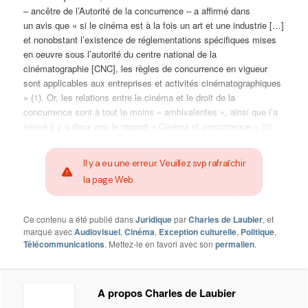
– ancêtre de l’Autorité de la concurrence – a affirmé dans
un avis que « si le cinéma est à la fois un art et une industrie […]
et nonobstant l’existence de réglementations spécifiques mises
en oeuvre sous l’autorité du centre national de la
cinématographie [CNC], les règles de concurrence en vigueur
sont applicables aux entreprises et activités cinématographiques
» (
1
). Or, les relations entre le cinéma et le droit de la
concurrence sont à tout le moins « ambivalentes », ainsi que l’a
relevé il y a deux ans le rapport « Cinéma et concurrence » (
2
).
Il y a eu une erreur. Veuillez svp rafraîchir
la page Web.
Ce contenu a été publié dans
Juridique
par
Charles de Laubier
, et
marqué avec
Audiovisuel
,
Cinéma
,
Exception culturelle
,
Politique
,
Télécommunications
. Mettez-le en favori avec son
permalien
.
A propos Charles de Laubier