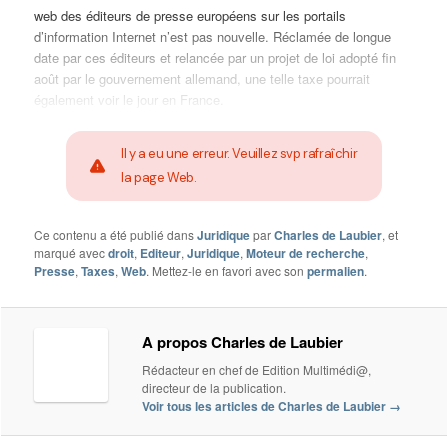
web des éditeurs de presse européens sur les portails
d’information Internet n’est pas nouvelle. Réclamée de longue
date par ces éditeurs et relancée par un projet de loi adopté fin
août par le gouvernement allemand, une telle taxe pourrait
également voir le jour en France.
Il y a eu une erreur. Veuillez svp rafraîchir
la page Web.
Ce contenu a été publié dans
Juridique
par
Charles de Laubier
, et
marqué avec
droit
,
Editeur
,
Juridique
,
Moteur de recherche
,
Presse
,
Taxes
,
Web
. Mettez-le en favori avec son
permalien
.
A propos Charles de Laubier
Rédacteur en chef de Edition Multimédi@,
directeur de la publication.
Voir tous les articles de Charles de Laubier
→