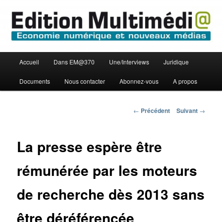
Aller
Economie numérique et Nouveaux médias
au
contenu
principal
Edition Multimédi@
Menu
Accueil
Dans EM@370
Une/Interviews
Juridique
principal
Documents
Nous contacter
Abonnez-vous
A propos
Navigation
←
Précédent
Suivant
→
des
articles
La presse espère être
rémunérée par les moteurs
de recherche dès 2013 sans
être déréférencée