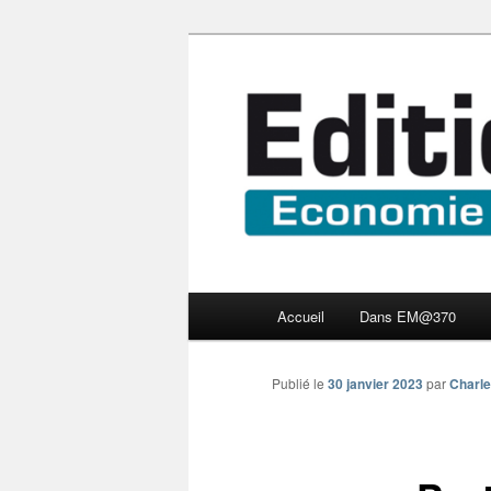
Aller
Economie numérique et Nouve
au
contenu
Edition Multi
principal
Menu
Accueil
Dans EM@370
principal
Publié le
30 janvier 2023
par
Charle