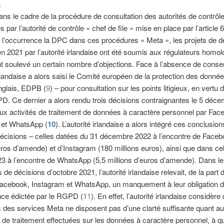
.
dans le cadre de la procédure de consultation des autorités de contrôl
par l’autorité de contrôle « chef de file » mise en place par l’article 
l’occurrence la DPC dans ces procédures « Meta », les projets de d
n 2021 par l’autorité irlandaise ont été soumis aux régulateurs homo
nt soulevé un certain nombre d’objections. Face à l’absence de cons
 irlandaise a alors saisi le Comité européen de la protection des donn
nglais, EDPB (
9
) – pour consultation sur les points litigieux, en vertu de
. Ce dernier a alors rendu trois décisions contraignantes le 5 déc
aux activités de traitement de données à caractère personnel par Fac
 et WhatsApp (
10
). L’autorité irlandaise a alors intégré ces conclusio
décisions – celles datées du 31 décembre 2022 à l’encontre de Face
uros d’amende) et d’Instagram (180 millions euros), ainsi que dans ce
23 à l’encontre de WhatsApp (5,5 millions d’euros d’amende). Dans l
 de décisions d’octobre 2021, l’autorité irlandaise relevait, de la part 
Facebook, Instagram et WhatsApp, un manquement à leur obligation 
nce édictée par le RGPD (
11
). En effet, l’autorité irlandaise considère
rs des services Meta ne disposent pas d’une clarté suffisante quant a
 de traitement effectuées sur les données à caractère personnel, à qu