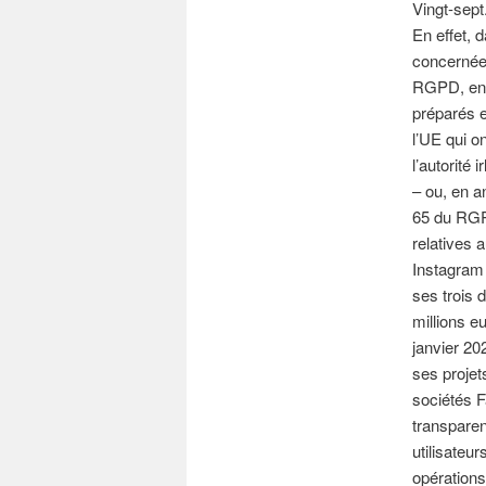
Vingt-sept
En effet, 
concernées 
RGPD, en 
préparés e
l’UE qui o
l’autorité
– ou, en a
65 du RGPD
relatives 
Instagram
ses trois 
millions e
janvier 20
ses projets
sociétés 
transpare
utilisateu
opérations