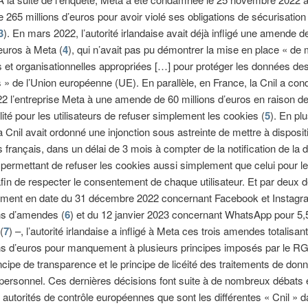
265 millions d’euros pour avoir violé ses obligations de sécurisation
3
). En mars 2022, l’autorité irlandaise avait déjà infligé une amende d
’euros à Meta (
4
), qui n’avait pas pu démontrer la mise en place « de
 et organisationnelles appropriées […] pour protéger les données de
rs » de l’Union européenne (UE). En parallèle, en France, la Cnil a c
22 l’entreprise Meta à une amende de 60 millions d’euros en raison d
ilité pour les utilisateurs de refuser simplement les cookies (
5
). En pl
 Cnil avait ordonné une injonction sous astreinte de mettre à disposit
s français, dans un délai de 3 mois à compter de la notification de la d
ermettant de refuser les cookies aussi simplement que celui pour l
fin de respecter le consentement de chaque utilisateur. Et par deux d
ement en date du 31 décembre 2022 concernant Facebook et Instagr
ns d’amendes (
6
) et du 12 janvier 2023 concernant WhatsApp pour 5,5
(
7
) –, l’autorité irlandaise a infligé à Meta ces trois amendes totalisan
ons d’euros pour manquement à plusieurs principes imposés par le R
incipe de transparence et le principe de licéité des traitements de don
personnel. Ces dernières décisions font suite à de nombreux débats e
s autorités de contrôle européennes que sont les différentes « Cnil » d