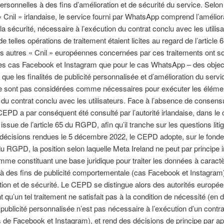
rsonnelles à des fins d’amélioration et de sécurité du service. Selon 
« Cnil » irlandaise, le service fourni par WhatsApp comprend l’amélior
 la sécurité, nécessaire à l’exécution du contrat conclu avec les utilis
e telles opérations de traitement étaient licites au regard de l’article 
 autres « Cnil » européennes concernées par ces traitements ont s
les cas Facebook et Instagram que pour le cas WhatsApp – des objec
 que les finalités de publicité personnalisée et d’amélioration du servi
ne sont pas considérées comme nécessaires pour exécuter les éléme
 du contrat conclu avec les utilisateurs. Face à l’absence de consen
 CEPD a par conséquent été consulté par l’autorité irlandaise, dans le 
issue de l’article 65 du RGPD, afin qu’il tranche sur les questions liti
décisions rendues le 5 décembre 2022, le CEPD adopte, sur le fond
6 du RGPD, la position selon laquelle Meta Ireland ne peut par principe 
mme constituant une base juridique pour traiter les données à caract
à des fins de publicité comportementale (cas Facebook et Instagram)
tion et de sécurité. Le CEPD se distingue alors des autorités europé
t qu’un tel traitement ne satisfait pas à la condition de nécessité (en 
 publicité personnalisée n’est pas nécessaire à l’exécution d’un contr
rs de Facebook et Instagram), et rend des décisions de principe par ap