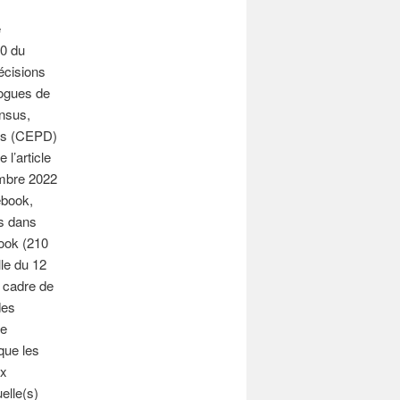
e
60 du
écisions
logues de
ensus,
ées (CEPD)
 l’article
embre 2022
ebook,
ns dans
book (210
lle du 12
e cadre de
des
de
 que les
ux
elle(s)