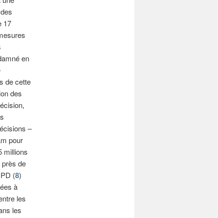
 des
e 17
 mesures
s
ondamné en
e
us de cette
ion des
écision,
es
écisions –
am pour
 millions
t près de
GPD (
8
)
nées à
ntre les
ans les