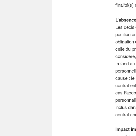
finalité(s)
L’absenc
Les décis
position e
obligation
celle du p
considère
Ireland au
personnell
cause : le
contrat en
cas Facebo
personnali
inclus dan
contrat co
Impact im