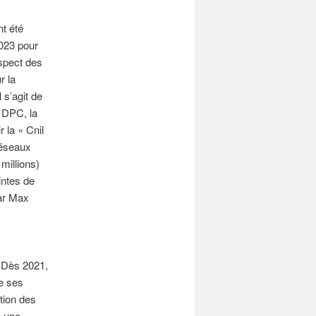
t été
2023 pour
espect des
r la
 s’agit de
a DPC, la
 la « Cnil
 réseaux
millions)
intes de
par Max
. Dès 2021,
de ses
ction des
à une