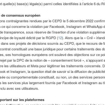
 et quelle(s) base(s) légale(s) parmi celles identifiées à l’article 6 du
e de consensus européen
ions contraignantes rendues par le CEPD le 5 décembre 2022 confirm
n ce qui concerne la violation par Facebook, Instagram et WhatsApp d
 de transparence, sous réserve de l’insertion d’une violation supplémen
rincipe de loyauté édicté par le RGPD (
12
). Alors que la « Cnil » irlan
, dans ses projets de décisions soumis au CEPD, que le recours de 
 contrat constituait une base juridique pour certains traitements des 
es, ses homologues européens ont soulevé des objections sur ce poi
 rejet par la DPC de la notion de « consentement forcé », s’appuyant s
tre les utilisateurs et Meta pour légitimer les traitements concernés. 
ok et Instagram, la question était de savoir si la diffusion de publicité
sée ou comportementale constituait, ou non, un des services person
s les services plus largement fournis par Facebook et Instagram au ti
nclu avec ses utilisateurs.
portant sur les plateformes