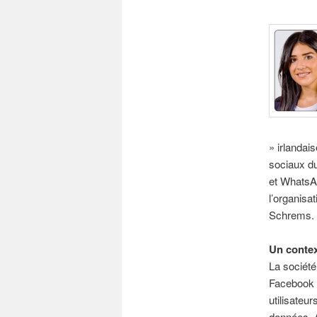
» irlandais
sociaux du
et WhatsAp
l’organisa
Schrems.
Un conte
La société
Facebook f
utilisateu
données. A