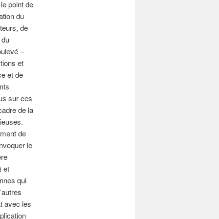
le point de
ation du
ateurs, de
6 du
oulevé –
tions et
ce et de
nts
sus sur ces
cadre de la
gieuses.
ement de
invoquer le
ère
 et
ennes qui
d’autres
at avec les
plication