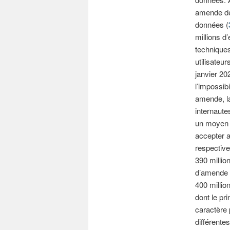
amende de 
données (
millions d
techniques
utilisateu
janvier 20
l’impossib
amende, la
internaute
un moyen p
accepter a
respectiv
390 millio
d’amende 
400 milli
dont le pr
caractère 
différente