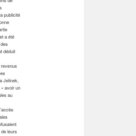
sens de
s
a publicité
sonne
rtie
et a été
n des
nt déduit
s revenus
ées
a Jelinek,
 « avoir un
ales au
l’accès
ales
efusaient
t de leurs