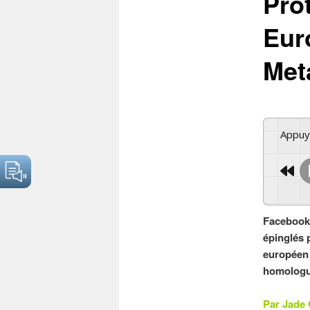
Pro
Eur
Met
Appu
Facebook,
épinglés p
européen 
homologue
Par Jade 