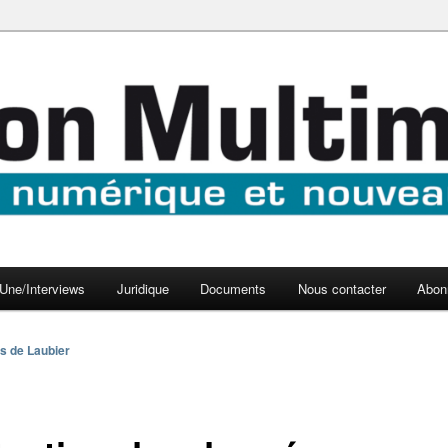
aux médias
médi@
Une/Interviews
Juridique
Documents
Nous contacter
Abon
s de Laubier