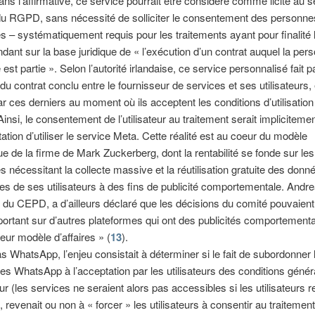
dans l’affirmative, ce service pourrait être considéré comme licite au 
6 du RGPD, sans nécessité de solliciter le consentement des personne
 – systématiquement requis pour les traitements ayant pour finalité l
ndant sur la base juridique de « l’exécution d’un contrat auquel la per
st partie ». Selon l’autorité irlandaise, ce service personnalisé fait pa
du contrat conclu entre le fournisseur de services et ses utilisateurs, 
r ces derniers au moment où ils acceptent les conditions d’utilisatio
Ainsi, le consentement de l’utilisateur au traitement serait impliciteme
tation d’utiliser le service Meta. Cette réalité est au coeur du modèle
 de la firme de Mark Zuckerberg, dont la rentabilité se fonde sur le
res nécessitant la collecte massive et la réutilisation gratuite des donn
es de ses utilisateurs à des fins de publicité comportementale. Andre
 du CEPD, a d’ailleurs déclaré que les décisions du comité pouvaient
ortant sur d’autres plateformes qui ont des publicités comportement
leur modèle d’affaires » (
13
).
s WhatsApp, l’enjeu consistait à déterminer si le fait de subordonner 
es WhatsApp à l’acceptation par les utilisateurs des conditions génér
ur (les services ne seraient alors pas accessibles si les utilisateurs r
), revenait ou non à « forcer » les utilisateurs à consentir au traitemen