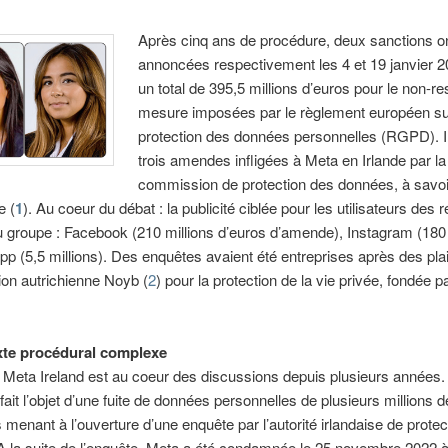
Après cinq ans de procédure, deux sanctions on
annoncées respectivement les 4 et 19 janvier 
un total de 395,5 millions d’euros pour le non-r
mesure imposées par le règlement européen su
protection des données personnelles (RGPD). Il
trois amendes infligées à Meta en Irlande par l
commission de protection des données, à savoir
e (
1
). Au coeur du débat : la publicité ciblée pour les utilisateurs des
 groupe : Facebook (210 millions d’euros d’amende), Instagram (180 
p (5,5 millions). Des enquêtes avaient été entreprises après des pla
tion autrichienne Noyb (
2
) pour la protection de la vie privée, fondée 
xte procédural complexe
 Meta Ireland est au coeur des discussions depuis plusieurs années
ait l’objet d’une fuite de données personnelles de plusieurs millions 
rs menant à l’ouverture d’une enquête par l’autorité irlandaise de prote
 la suite de l’enquête, Meta a été condamnée le 25 novembre 2022 