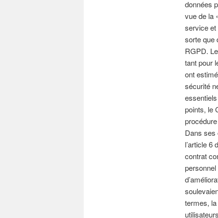
données pe
vue de la 
service et
sorte que d
RGPD. Les
tant pour 
ont estimé
sécurité 
essentiels
points, le
procédure 
Dans ses 
l’article 
contrat co
personnel 
d’améliora
soulevaien
termes, la
utilisateu