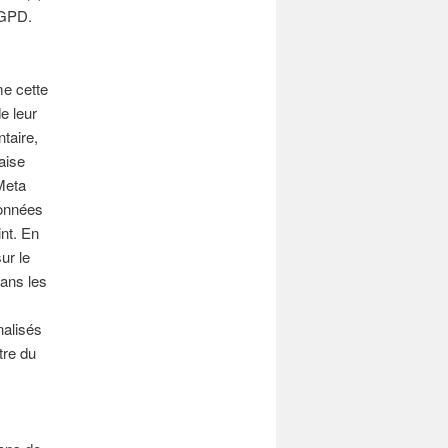
 RGPD.
e cette
e leur
taire,
daise
Meta
données
nt. En
ur le
Dans les
nalisés
tre du