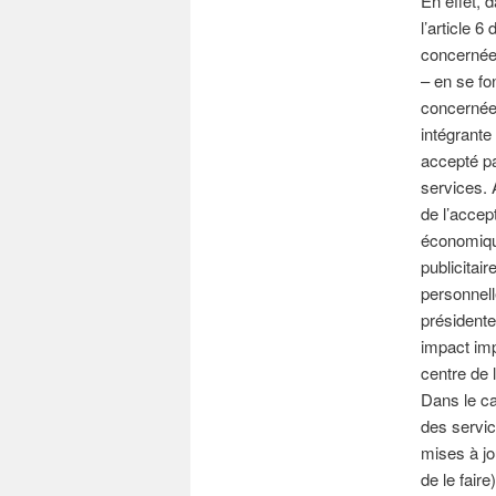
En effet, 
l’article 
concernées
– en se fo
concernée e
intégrante 
accepté pa
services. 
de l’accep
économique
publicitai
personnell
présidente
impact imp
centre de 
Dans le ca
des servic
mises à jo
de le faire