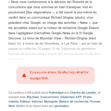
« Nous nous conformerons à la décision de l’Autorité de la
concurrence que nous sommes en train d’analyser, tout en
poursuivant [l]es négociations », a fait savoir le jour-même du
verdict dans un communiqué Richard Gingras (photo), vice-
président chez Google, en charge des activités « News », que
les actualités soient sur le moteur de recherche Google Search,
dans l’agrégateur d’actualités Google News ou le fil Google
Discover. La firme de Mountain View – Richard Gingras étant
basé, lui, à moins de dix kilomètres, à Los Altos – est en train de
passer au crible les 72 pages (
1
) de l’injonction du gendarme
français de la concurrence, lequel doit encore rendre sa décision
sur le fond.
Il y a eu une erreur. Veuillez svp rafraîchir
la page Web.
Ce contenu a été publié dans
Polémique
par
Charles de Laubier
, et
marqué avec
Big Data
,
Concurrence
,
Dépêches AFP
,
Droits
voisins
,
Editeur
,
Internet
,
Monopole
,
Moteur de recherche
,
Presse
,
Web
. Mettez-le en favori avec son
permalien
.