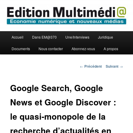
Aller
Economie numérique et Nouveaux médias
au
contenu
principal
Edition Multimédi@
Menu
Accueil
Dans EM@370
Une/Interviews
Juridique
principal
Documents
Nous contacter
Abonnez-vous
A propos
Navigation
←
Précédent
Suivant
→
des
articles
Google Search, Google
News et Google Discover :
le quasi-monopole de la
recherche d’actualités en