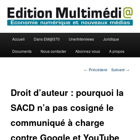
Aller
Economie numérique et Nouveaux médias
au
contenu
principal
Edition Multimédi@
Menu
Accueil
Dans EM@370
Une/Interviews
Juridique
principal
Documents
Nous contacter
Abonnez-vous
A propos
Navigation
←
Précédent
Suivant
→
des
articles
Droit d’auteur : pourquoi la
SACD n’a pas cosigné le
communiqué à charge
contre Google et YouTube