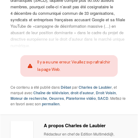
dramatiques (SACD), laquelle compte plus 50.000 auteurs
membres, pourquoi celle-ci n’avait pas été cosignataire le
4 décembre du communiqué commun de 33 organisations,
syndicats et entreprises françaises accusant Google et sa filiale
YouTube de «campagne de désinformation massive (…) en
abusant de leur position dominante » dans le cadre du projet de
directive européenne sur le droit d’auteur dans le marché unique
numérique.
Il y a eu une erreur. Veuillez svp rafraîchir
la page Web.
Ce contenu a été publié dans
Débat
par
Charles de Laubier
, et
marqué avec
Chaîne de télévision
,
droit d'auteur
,
Droit Voisin
,
Moteur de recherche
,
Oeuvres
,
Plateforme vidéo
,
SACD
. Mettez-le
en favori avec son
permalien
.
A propos Charles de Laubier
Rédacteur en chef de Edition Multimédi@,