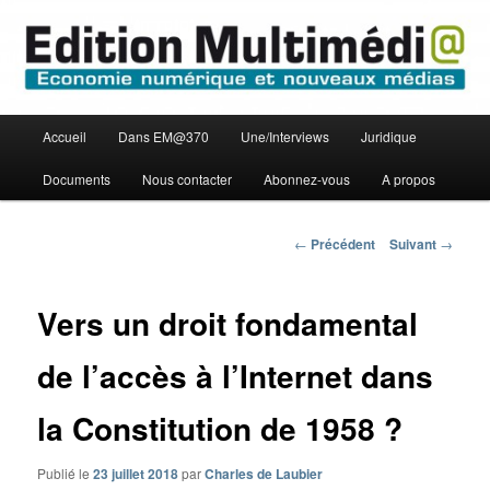
Aller
Economie numérique et Nouveaux médias
au
contenu
principal
Edition Multimédi@
Menu
Accueil
Dans EM@370
Une/Interviews
Juridique
principal
Documents
Nous contacter
Abonnez-vous
A propos
Navigation
←
Précédent
Suivant
→
des
articles
Vers un droit fondamental
de l’accès à l’Internet dans
la Constitution de 1958 ?
Publié le
23 juillet 2018
par
Charles de Laubier