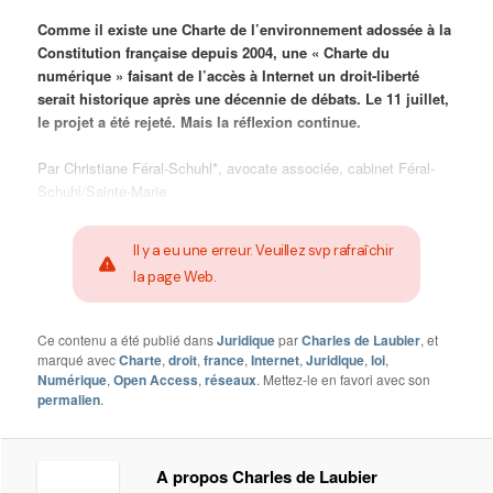
Comme il existe une Charte de l’environnement adossée à la
Constitution française depuis 2004, une « Charte du
numérique » faisant de l’accès à Internet un droit-liberté
serait historique après une décennie de débats. Le 11 juillet,
le projet a été rejeté. Mais la réflexion continue.
Par Christiane Féral-Schuhl*, avocate associée, cabinet Féral-
Schuhl/Sainte-Marie
Il y a eu une erreur. Veuillez svp rafraîchir
la page Web.
Ce contenu a été publié dans
Juridique
par
Charles de Laubier
, et
marqué avec
Charte
,
droit
,
france
,
Internet
,
Juridique
,
loi
,
Numérique
,
Open Access
,
réseaux
. Mettez-le en favori avec son
permalien
.
A propos Charles de Laubier