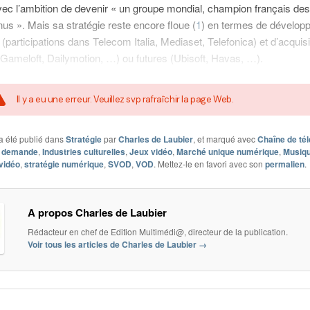
ec l’ambition de devenir « un groupe mondial, champion français de
us ». Mais sa stratégie reste encore floue (
1
) en termes de dévelop
(participations dans Telecom Italia, Mediaset, Telefonica) et d’acquisi
(Gameloft, Dailymotion, …) ou futures (Ubisoft, Havas, …).
Il y a eu une erreur. Veuillez svp rafraîchir la page Web.
a été publié dans
Stratégie
par
Charles de Laubier
, et marqué avec
Chaîne de tél
a demande
,
Industries culturelles
,
Jeux vidéo
,
Marché unique numérique
,
Musiqu
vidéo
,
stratégie numérique
,
SVOD
,
VOD
. Mettez-le en favori avec son
permalien
.
A propos Charles de Laubier
Rédacteur en chef de Edition Multimédi@, directeur de la publication.
Voir tous les articles de Charles de Laubier
→