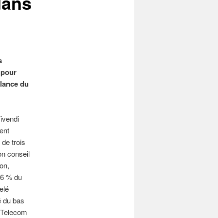
dans
s
 pour
llance du
ivendi
ent
 de trois
on conseil
ton,
,6 % du
elé
é du bas
c Telecom