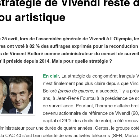
stratégie de Vivendi reste 
lou artistique
e 25 avril, lors de l’assemblée générale de Vivendi à L’Olympia, le
res ont voté à 82 % des suffrages exprimés pour la reconduction
s de Vincent Bolloré comme administrateur du conseil de survei
’il préside depuis 2014. Mais pour quelle stratégie ?
En clair
.
La stratégie du conglomérat français V
n’est finalement pas plus claire depuis que Vinc
Bolloré
(photo de gauche)
a succédé, il y a près
ans, à Jean-René Fourtou à la présidence de s
de surveillance. Pourtant, l’homme d’affaire bre
devenu actionnaire de référence de Vivendi (20
capital et 29 % des droits de vote), a été renouv
inistrateur pour une durée de quatre années. Certes, le groupe cot
e du CAC 40 s’est bien délesté de ses activités télécoms (SFR, Maro