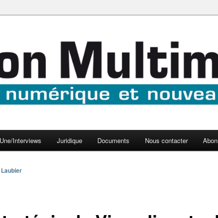
aux médias
médi@
Une/Interviews
Juridique
Documents
Nous contacter
Abon
 Laubier