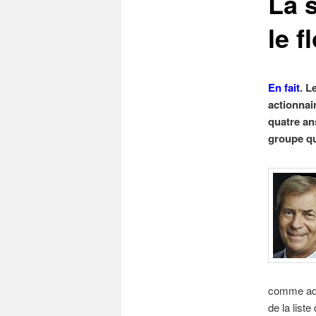
La 
le f
En fait
. L
actionnai
quatre an
groupe qu
comme adm
de la list