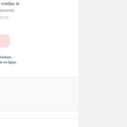
s médias et
pements
tions
évision
,
e en ligne
,