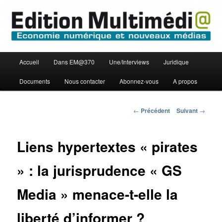
Aller
Economie numérique et Nouveaux médias
au
contenu
principal
Edition Multimédi@
Menu
Accueil
Dans EM@370
Une/Interviews
Juridique
principal
Documents
Nous contacter
Abonnez-vous
A propos
Navigation
←
Précédent
Suivant
→
des
articles
Liens hypertextes « pirates
» : la jurisprudence « GS
Media » menace-t-elle la
liberté d’informer ?