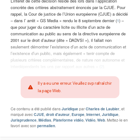
L’intérêt de cette décision réside dès lors dans l’application
concrète des critères abstraitement énoncés par la CJUE. Pour
rappel, la Cour de justice de l’Union européenne (CJUE) a décidé
– dans l’ arrêt « GS Media » rendu le 8 septembre dernier (
1
) –
que pour juger du caractère licite ou illicite d’un acte de
communication au public au sens de la directive européenne de
2001 sur le droit d’auteur (dite « DADVSI »), il fallait non
seulement démontrer l’existence d’un acte de communication et
l’existence d’un public, mais également « tenir compte de
plusieurs critères complémentaires, de nature non autonome et
interdépendants les uns par rapport aux autres » (
2
).
Il y a eu une erreur. Veuillez svp rafraîchir
la page Web.
Ce contenu a été publié dans
Juridique
par
Charles de Laubier
, et
marqué avec
CJUE
,
droit d'auteur
,
Europe
,
Internet
,
Juridique
,
Jurisprudence
,
Médias
,
Plateforme vidéo
,
Vidéo
,
Web
. Mettez-le en
favori avec son
permalien
.