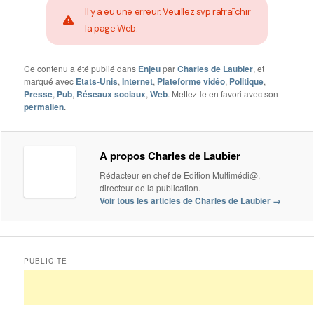
Il y a eu une erreur. Veuillez svp rafraîchir
la page Web.
Ce contenu a été publié dans
Enjeu
par
Charles de Laubier
, et
marqué avec
Etats-Unis
,
Internet
,
Plateforme vidéo
,
Politique
,
Presse
,
Pub
,
Réseaux sociaux
,
Web
. Mettez-le en favori avec son
permalien
.
A propos Charles de Laubier
Rédacteur en chef de Edition Multimédi@,
directeur de la publication.
Voir tous les articles de Charles de Laubier
→
PUBLICITÉ