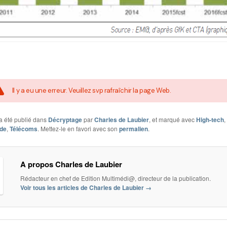
Il y a eu une erreur. Veuillez svp rafraîchir la page Web.
a été publié dans
Décryptage
par
Charles de Laubier
, et marqué avec
High-tech
,
de
,
Télécoms
. Mettez-le en favori avec son
permalien
.
A propos Charles de Laubier
Rédacteur en chef de Edition Multimédi@, directeur de la publication.
Voir tous les articles de Charles de Laubier
→