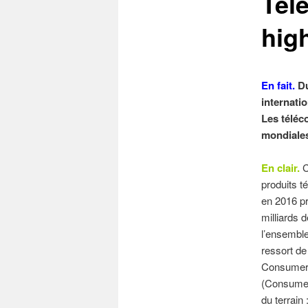
Tél
hig
En fait.
Du
internati
Les téléc
mondiales
En clair.
C
produits t
en 2016 pr
milliards d
l’ensembl
ressort de 
Consumer 
(Consumer 
du terrain 