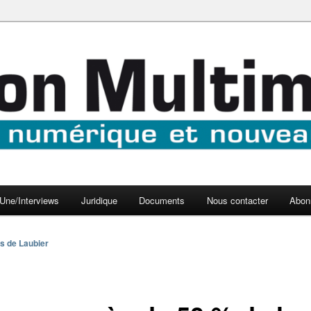
aux médias
médi@
Une/Interviews
Juridique
Documents
Nous contacter
Abon
s de Laubier