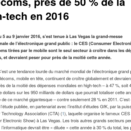
écoms, près de 50 % de la
h-tech en 2016
 5 au 9 janvier 2016, s’est tenue à Las Vegas la grand-messe
onale de l’électronique grand public : le CES (Consumer Electron
oms tirées par le mobile sont le seul secteur à croître dans les d
, et devraient peser pour près de la moitié cette année.
’est une tendance lourde du marché mondial de l’électronique grand p
élécoms, mobile en tête, continuent de croître globalement et devraient
ès de la moitié des dépenses mondiales en high-tech – à 47 %, soit 
e dollars sur les 950 milliards de dollars que pourrait totaliser cette a
e de ce marché gigantesque – contre seulement 28 % en 2011. C’est 
l’étude publiée, en partenariat avec l’institut d’études GfK, par la pui
Technology Association (CTA) (
1
), laquelle organise le fameux CES
Electronic Show) à Las Vegas. Les trois autres grands secteurs per
: l’informatique devrait être « diluée » cette année à 30 % du total, les