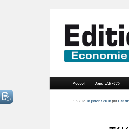
Aller
Economie numérique et Nouve
au
contenu
Edition Multi
principal
Menu
Accueil
Dans EM@370
principal
Publié le
18 janvier 2016
par
Charle