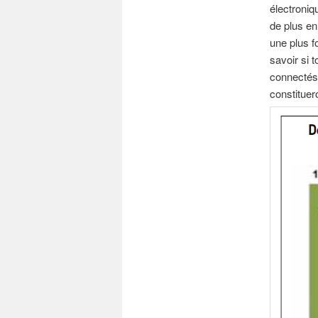
électroniq
de plus en
une plus f
savoir si 
connectés,
constituer