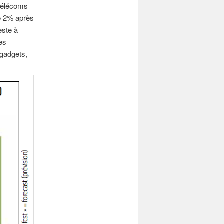
 télécoms
de 2% après
este à
res
 gadgets,