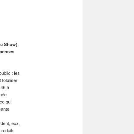
ic Show).
épenses
ublic : les
 totaliser
446,5
nnée
ce qui
ssante
dent, eux,
 produits