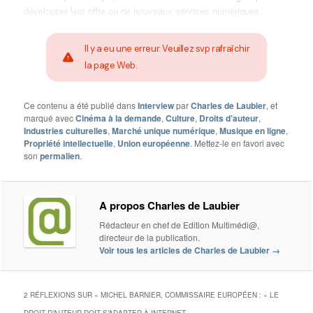
développer leur offre ou de nouveaux services numériques.
Il y a eu une erreur. Veuillez svp rafraîchir
la page Web.
Ce contenu a été publié dans
Interview
par
Charles de Laubier
, et
marqué avec
Cinéma à la demande
,
Culture
,
Droits d’auteur
,
Industries culturelles
,
Marché unique numérique
,
Musique en ligne
,
Propriété intellectuelle
,
Union européenne
. Mettez-le en favori avec
son
permalien
.
A propos Charles de Laubier
Rédacteur en chef de Edition Multimédi@,
directeur de la publication.
Voir tous les articles de Charles de Laubier
→
2 RÉFLEXIONS SUR «
MICHEL BARNIER, COMMISSAIRE EUROPÉEN : « LE
DROIT D’AUTEUR DOIT S’ADAPTER À INTERNET »
»