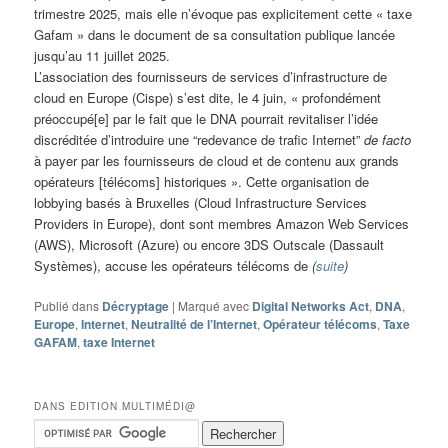
trimestre 2025, mais elle n’évoque pas explicitement cette « taxe
Gafam » dans le document de sa consultation publique lancée
jusqu’au 11 juillet 2025.
L’association des fournisseurs de services d’infrastructure de
cloud en Europe (Cispe) s’est dite, le 4 juin, « profondément
préoccupé[e] par le fait que le DNA pourrait revitaliser l’idée
discréditée d’introduire une “redevance de trafic Internet”
de facto
à payer par les fournisseurs de cloud et de contenu aux grands
opérateurs [télécoms] historiques ». Cette organisation de
lobbying basés à Bruxelles (Cloud Infrastructure Services
Providers in Europe), dont sont membres Amazon Web Services
(AWS), Microsoft (Azure) ou encore 3DS Outscale (Dassault
Systèmes), accuse les opérateurs télécoms de
(
suite
)
Publié dans
Décryptage
|
Marqué avec
Digital Networks Act
,
DNA
,
Europe
,
Internet
,
Neutralité de l’Internet
,
Opérateur télécoms
,
Taxe
GAFAM
,
taxe Internet
DANS EDITION MULTIMÉDI@