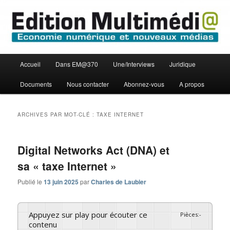
Aller
Aller
Economie numérique et Nouveaux médias
au
au
contenu
contenu
principal
secondaire
Edition Multimédi@
Menu
Accueil
Dans EM@370
Une/Interviews
Juridique
principal
Documents
Nous contacter
Abonnez-vous
A propos
ARCHIVES PAR MOT-CLÉ :
TAXE INTERNET
Digital Networks Act (DNA) et
sa « taxe Internet »
Publié le
13 juin 2025
par
Charles de Laubier
Appuyez sur play pour écouter ce
Pièces
:
-
contenu