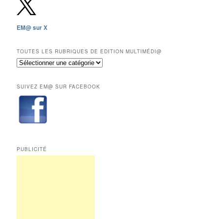
2009,
sauf
les
EM@ sur X
12
derniers
mois
TOUTES LES RUBRIQUES DE EDITION MULTIMÉDI@
réservés
Toutes
aux
les
abonnés.
rubriques
SUIVEZ EM@ SUR FACEBOOK
de
Edition
Multimédi@
PUBLICITÉ