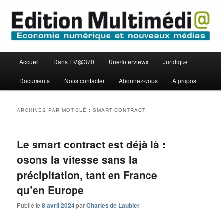
Aller
Aller
Economie numérique et Nouveaux médias
au
au
contenu
contenu
principal
secondaire
Edition Multimédi@
Menu
Accueil
Dans EM@370
Une/Interviews
Juridique
principal
Documents
Nous contacter
Abonnez-vous
A propos
ARCHIVES PAR MOT-CLÉ :
SMART CONTRACT
Le smart contract est déjà là :
osons la vitesse sans la
précipitation, tant en France
qu’en Europe
Publié le
8 avril 2024
par
Charles de Laubier