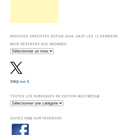
ARCHIVES GRATUITES DEPUIS 2009, SAUF LES 12 DERNIERS
MOIS RÉSERVÉS AUX ABONNÉS.
Archives
gratuites
depuis
2009,
sauf
les
EM@ sur X
12
derniers
mois
TOUTES LES RUBRIQUES DE EDITION MULTIMÉDI@
réservés
Toutes
aux
les
abonnés.
rubriques
SUIVEZ EM@ SUR FACEBOOK
de
Edition
Multimédi@