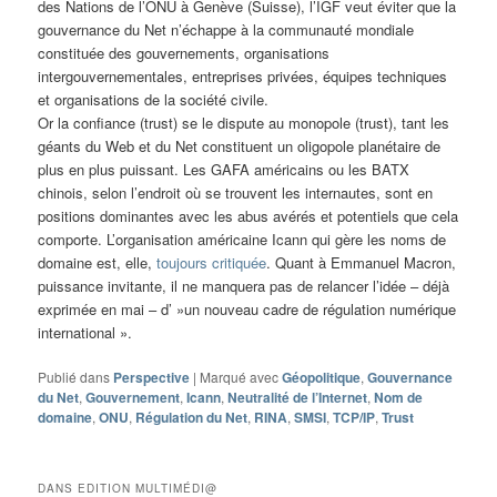
des Nations de l’ONU à Genève (Suisse), l’IGF veut éviter que la
gouvernance du Net n’échappe à la communauté mondiale
constituée des gouvernements, organisations
intergouvernementales, entreprises privées, équipes techniques
et organisations de la société civile.
Or la confiance (trust) se le dispute au monopole (trust), tant les
géants du Web et du Net constituent un oligopole planétaire de
plus en plus puissant. Les GAFA américains ou les BATX
chinois, selon l’endroit où se trouvent les internautes, sont en
positions dominantes avec les abus avérés et potentiels que cela
comporte. L’organisation américaine Icann qui gère les noms de
domaine est, elle,
toujours critiquée
. Quant à Emmanuel Macron,
puissance invitante, il ne manquera pas de relancer l’idée – déjà
exprimée en mai – d’ »un nouveau cadre de régulation numérique
international ».
Publié dans
Perspective
|
Marqué avec
Géopolitique
,
Gouvernance
du Net
,
Gouvernement
,
Icann
,
Neutralité de l’Internet
,
Nom de
domaine
,
ONU
,
Régulation du Net
,
RINA
,
SMSI
,
TCP/IP
,
Trust
DANS EDITION MULTIMÉDI@