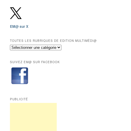
gratuites
depuis
2009,
sauf
les
EM@ sur X
12
derniers
mois
TOUTES LES RUBRIQUES DE EDITION MULTIMÉDI@
réservés
Toutes
aux
les
abonnés.
rubriques
SUIVEZ EM@ SUR FACEBOOK
de
Edition
Multimédi@
PUBLICITÉ