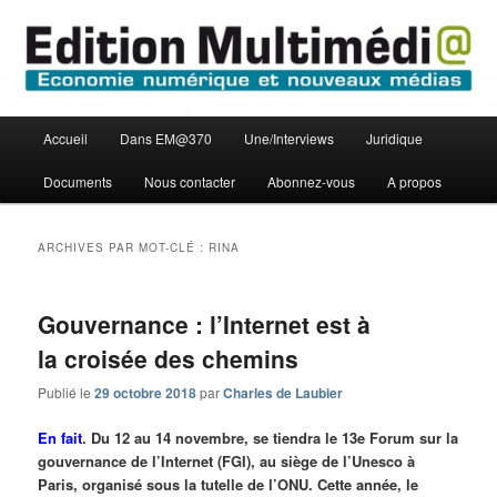
Aller
Aller
Economie numérique et Nouveaux médias
au
au
contenu
contenu
principal
secondaire
Edition Multimédi@
Menu
Accueil
Dans EM@370
Une/Interviews
Juridique
principal
Documents
Nous contacter
Abonnez-vous
A propos
ARCHIVES PAR MOT-CLÉ :
RINA
Gouvernance : l’Internet est à
la croisée des chemins
Publié le
29 octobre 2018
par
Charles de Laubier
En fait
. Du 12 au 14 novembre, se tiendra le 13e Forum sur la
gouvernance de l’Internet (FGI), au siège de l’Unesco à
Paris, organisé sous la tutelle de l’ONU. Cette année, le