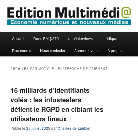
Aller
Aller
Economie numérique et Nouveaux médias
au
au
contenu
contenu
principal
secondaire
Edition Multimédi@
Menu
Accueil
Dans EM@370
Une/Interviews
Juridique
principal
Documents
Nous contacter
Abonnez-vous
A propos
ARCHIVES PAR MOT-CLÉ :
PLATEFORME DE PAIEMENT
16 milliards d’identifiants
volés : les infostealers
défient le RGPD en ciblant les
utilisateurs finaux
Publié le
25 juillet 2025
par
Charles de Laubier