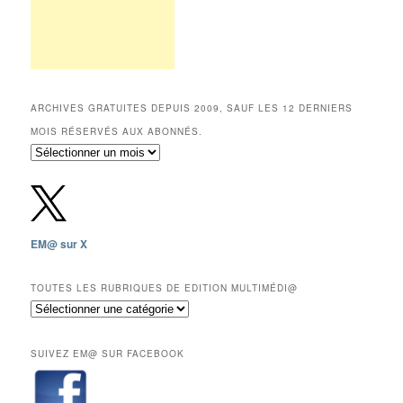
ARCHIVES GRATUITES DEPUIS 2009, SAUF LES 12 DERNIERS
MOIS RÉSERVÉS AUX ABONNÉS.
Archives
gratuites
depuis
2009,
sauf
les
EM@ sur X
12
derniers
mois
TOUTES LES RUBRIQUES DE EDITION MULTIMÉDI@
réservés
Toutes
aux
les
abonnés.
rubriques
SUIVEZ EM@ SUR FACEBOOK
de
Edition
Multimédi@