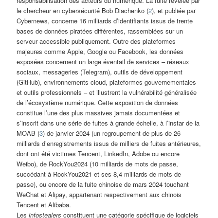
responsabilisation des acteurs du numérique. La fuite révélée par
le chercheur en cybersécurité Bob Diachenko (
2
), et publiée par
Cybernews, concerne 16 milliards d’identifiants issus de trente
bases de données piratées différentes, rassemblées sur un
serveur accessible publiquement. Outre des plateformes
majeures comme Apple, Google ou Facebook, les données
exposées concernent un large éventail de services – réseaux
sociaux, messageries (Telegram), outils de développement
(GitHub), environnements cloud, plateformes gouvernementales
et outils professionnels – et illustrent la vulnérabilité généralisée
de l’écosystème numérique. Cette exposition de données
constitue l’une des plus massives jamais documentées et
s’inscrit dans une série de fuites à grande échelle, à l’instar de la
MOAB (
3
) de janvier 2024 (un regroupement de plus de 26
milliards d’enregistrements issus de milliers de fuites antérieures,
dont ont été victimes Tencent, LinkedIn, Adobe ou encore
Weibo), de RockYou2024 (10 milliards de mots de passe,
succédant à RockYou2021 et ses 8,4 milliards de mots de
passe), ou encore de la fuite chinoise de mars 2024 touchant
WeChat et Alipay, appartenant respectivement aux chinois
Tencent et Alibaba.
Les
infostealers
constituent une catégorie spécifique de logiciels