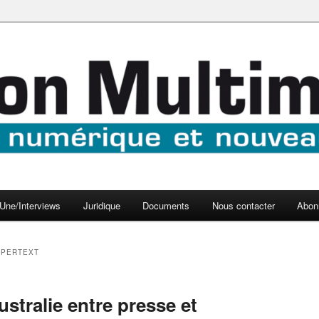
aux médias
médi@
Une/Interviews
Juridique
Documents
Nous contacter
Abon
YPERTEXT
ustralie entre presse et