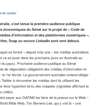
s de Laubier
stralie, s’est tenue la première audience publique
is économiques du Sénat sur le projet de « Code de
médias d’information et des plateformes numériques »,
itter, Snap ou encore LinkedIn sont vent debout.
quel se livrent – depuis trois ans – les médias australiens
t va se jouer dans les prochains jours en Australie au
e du pays). Prochaine audience publique au Sénat
ode de négociation obligatoire des médias d’information et
 le 1er février. Le gouvernement australien entend obliger
Twitter à rémunérer les médias dont ils utilisent les
es liens hypertext et/ou des snippets (vignettes affichant le
ou vidéo).
 faire payer aux GAFAM les liens de la presse sur le Web –
World Wide Web, Tim Berners-Lee, qui y voit là « une