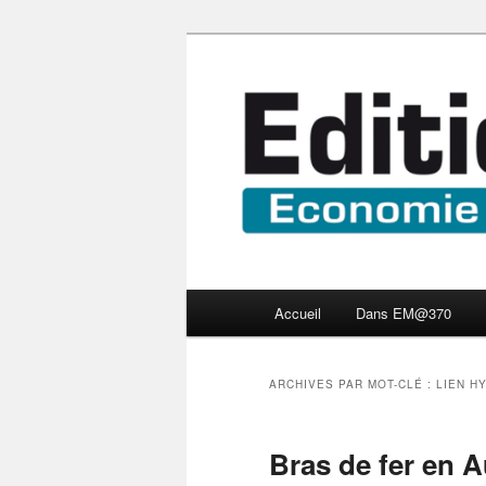
Aller
Aller
Economie numérique et Nouve
au
au
contenu
contenu
Edition Multi
principal
secondaire
Menu
Accueil
Dans EM@370
principal
ARCHIVES PAR MOT-CLÉ :
LIEN H
Bras de fer en A