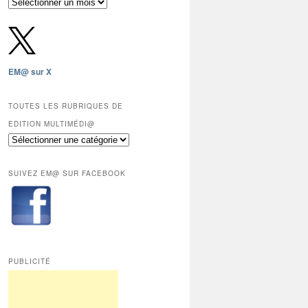
Archives
gratuites
depuis
2009,
sauf
les
EM@ sur X
12
derniers
mois
TOUTES LES RUBRIQUES DE
réservés
EDITION MULTIMÉDI@
aux
Toutes
abonnés.
les
rubriques
SUIVEZ EM@ SUR FACEBOOK
de
Edition
Multimédi@
PUBLICITÉ