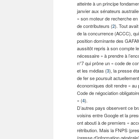
atteinte à un principe fondamen
janvier aux sénateurs australie
» son moteur de recherche en A
de contributeurs (
2
). Tout avai
de la concurrence (ACCC), qui,
position dominante des GAFAM. 
aussitôt repris à son compte 
nécessaire » à prendre à l’enc
n°7 qui prône un « code de con
et les médias (
3
), la presse ét
de fer se poursuit actuellemen
économiques doit rendre « au pl
Code de négociation obligatoi
» (
4
).
D’autres pays observent ce bra
voisins entre Google et la pre
ont abouti à de premiers « acco
rétribution. Mais la FNPS (pres
(presse d’information générale)