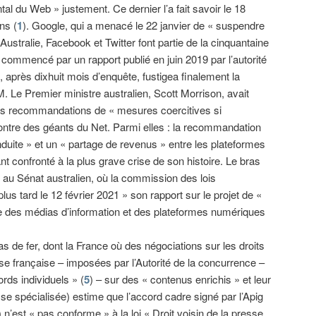
tal du Web » justement. Ce dernier l’a fait savoir le 18
ns (
1
). Google, qui a menacé le 22 janvier de « suspendre
ustralie, Facebook et Twitter font partie de la cinquantaine
t commencé par un rapport publié en juin 2019 par l’autorité
 après dixhuit mois d’enquête, fustigea finalement la
Le Premier ministre australien, Scott Morrison, avait
les recommandations de « mesures coercitives si
ontre des géants du Net. Parmi elles : la recommandation
duite » et un « partage de revenus » entre les plateformes
ant confronté à la plus grave crise de son histoire. Le bras
t au Sénat australien, où la commission des lois
us tard le 12 février 2021 » son rapport sur le projet de «
re des médias d’information et des plateformes numériques
s de fer, dont la France où des négociations sur les droits
sse française – imposées par l’Autorité de la concurrence –
rds individuels » (
5
) – sur des « contenus enrichis » et leur
se spécialisée) estime que l’accord cadre signé par l’Apig
 n’est « pas conforme » à la loi « Droit voisin de la presse