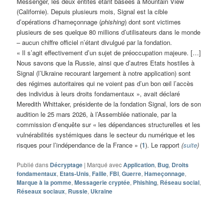
Messenger, les deux entités étant basées à Mountain View
(Californie). Depuis plusieurs mois, Signal est la cible
d’opérations d’hameçonnage (
phishing
) dont sont victimes
plusieurs de ses quelque 80 millions d’utilisateurs dans le monde
– aucun chiffre officiel n’étant divulgué par la fondation.
« Il s’agit effectivement d’un sujet de préoccupation majeure. […]
Nous savons que la Russie, ainsi que d’autres Etats hostiles à
Signal (l’Ukraine recourant largement à notre application) sont
des régimes autoritaires qui ne voient pas d’un bon œil l’accès
des individus à leurs droits fondamentaux », avait déclaré
Meredith Whittaker, présidente de la fondation Signal, lors de son
audition le 25 mars 2026, à l’Assemblée nationale, par la
commission d’enquête sur « les dépendances structurelles et les
vulnérabilités systémiques dans le secteur du numérique et les
risques pour l’indépendance de la France » (
1
). Le rapport
(
suite
)
Publié dans
Décryptage
|
Marqué avec
Application
,
Bug
,
Droits
fondamentaux
,
Etats-Unis
,
Faille
,
FBI
,
Guerre
,
Hameçonnage
,
Marque à la pomme
,
Messagerie cryptée
,
Phishing
,
Réseau social
,
Réseaux sociaux
,
Russie
,
Ukraine