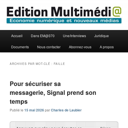
Aller
Aller
Economie numérique et Nouveaux médias
au
au
contenu
contenu
principal
secondaire
Edition Multimédi@
Menu
Accueil
Dans EM@370
Une/Interviews
Juridique
principal
Documents
Nous contacter
Abonnez-vous
A propos
ARCHIVES PAR MOT-CLÉ :
FAILLE
Pour sécuriser sa
messagerie, Signal prend son
temps
Publié le
15 mai 2026
par
Charles de Laubier