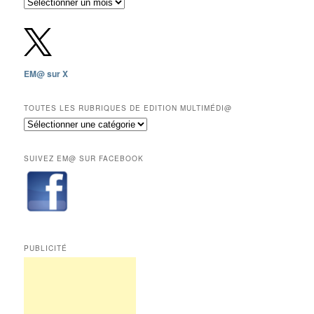
Archives
gratuites
depuis
2009,
sauf
les
EM@ sur X
12
derniers
mois
TOUTES LES RUBRIQUES DE EDITION MULTIMÉDI@
réservés
Toutes
aux
les
abonnés.
rubriques
SUIVEZ EM@ SUR FACEBOOK
de
Edition
Multimédi@
PUBLICITÉ