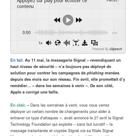
Appuyez sur play pour écouter ce
Pièces
:
-
contenu
0:00
-:--
1x
Powered By
GSpeech
En fait.
Au 11 mai, la messagerie Signal – revendiquant un
haut niveau de sécurité – n’a toujours pas déployé de
solution pour contrer les campagnes de
phishing
menées
depuis des mois sur son réseau. Fin avril, elle promettait d’y
remédier… « dans les semaines à venir ». De son côté,
Apple a corrigé une faille.
En clair.
« Dans les semaines à venir, vous nous verrez
déployer un certain nombre de changements pour aider à
entraver ce type d’attaques », avait annoncé le 27 avril la Signal
Technology Foundation qui exploite – sans but lucratif – la
message instantanée et cryptée Signal
via
sa filiale Signal