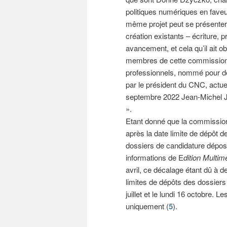
politiques numériques en faveur
même projet peut se présenter
création existants – écriture, 
avancement, et cela qu’il ait o
membres de cette commission
professionnels, nommé pour deu
par le président du CNC, actu
septembre 2022 Jean-Michel J
».
Etant donné que la commission
après la date limite de dépôt d
dossiers de candidature déposé
informations de E
dition Multi
avril, ce décalage étant dû à 
limites de dépôts des dossiers 
juillet et le lundi 16 octobre.
uniquement (
5
).