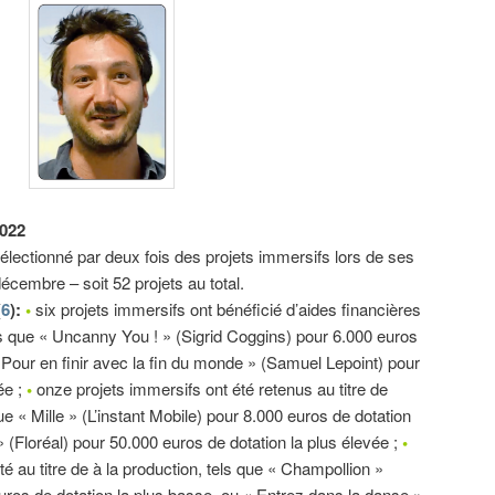
2022
sélectionné par deux fois des projets immersifs lors de ses
écembre – soit 52 projets au total.
(
6
):
•
six projets immersifs ont bénéficié d’aides financières
 tels que « Uncanny You ! » (Sigrid Coggins) pour 6.000 euros
 Pour en finir avec la fin du monde » (Samuel Lepoint) pour
ée ;
•
onze projets immersifs ont été retenus au titre de
que « Mille » (L’instant Mobile) pour 8.000 euros de dotation
» (Floréal) pour 50.000 euros de dotation la plus élevée ;
•
té au titre de à la production, tels que « Champollion »
euros de dotation la plus basse, ou « Entrez dans la danse »