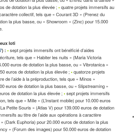
s de dotation la plus élevée ;
•
quatre projets immersifs au
 caractère collectif, tels que « Courant 3D » (Prenez du
tation la plus basse, ou « Showroom » (Zinc) pour 15.000
e.
eux loti
7
) :
•
sept projets immersifs ont bénéficié d’aides
l’écriture, tels que « Habiter les nuits » (Maria Victoria
6.000 euros de dotation la plus basse, ou « Vibrotanica »
50 euros de dotation la plus élevée ;
•
quatorze projets
re de l’aide à la préproduction, tels que « Minos »
00 euros de dotation la plus basse, ou « Slipstreaming »
uros de dotation la plus élevée ;
•
sept projets immersifs
ction, tels que « Mille » (L’Instant mobile) pour 10.000 euros
 La Petite Souris » (Atlas V) pour 139.000 euros de dotation
mmersifs au titre de l’aide aux opérations à caractère
3 » (Dark Euphoria) pour 20.000 euros de dotation la plus
ncy » (Forum des images) pour 50.000 euros de dotation