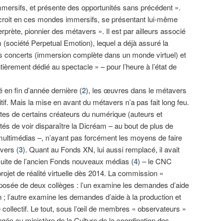
mersifs, et présente des opportunités sans précédent ».
croit en ces mondes immersifs, se présentant lui-même
prète, pionnier des métavers ». Il est par ailleurs associé
 (société Perpetual Emotion), lequel a déjà assuré la
ses concerts (immersion complète dans un monde virtuel) et
ièrement dédié au spectacle » – pour l’heure à l’état de
 en fin d’année dernière (
2
), les œuvres dans le métavers
itif. Mais la mise en avant du métavers n’a pas fait long feu.
ntes de certains créateurs du numérique (auteurs et
tés de voir disparaître la Dicréam – au bout de plus de
 multimédias –, n’ayant pas forcément les moyens de faire
avers (
3
). Quant au Fonds XN, lui aussi remplacé, il avait
suite de l’ancien Fonds nouveaux médias (
4
) – le CNC
jet de réalité virtuelle dès 2014. La commission «
osée de deux collèges : l’un examine les demandes d’aide
on ; l’autre examine les demandes d’aide à la production et
 collectif. Le tout, sous l’œil de membres « observateurs »
ée au ministère de la Culture de la coordination des