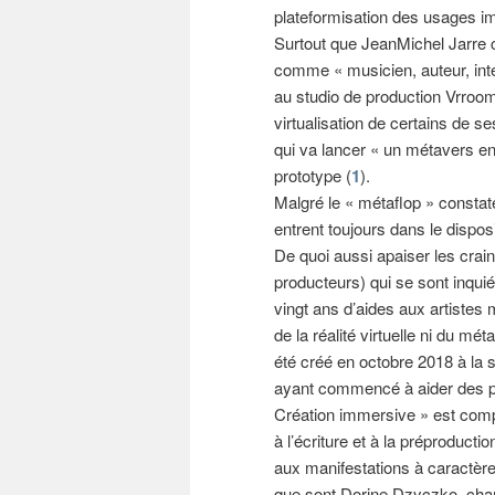
plateformisation des usages im
Surtout que JeanMichel Jarre 
comme « musicien, auteur, inter
au studio de production Vrroom
virtualisation de certains de 
qui va lancer « un métavers ent
prototype (
1
).
Malgré le « métaflop » constaté
entrent toujours dans le dispos
De quoi aussi apaiser les crai
producteurs) qui se sont inquié
vingt ans d’aides aux artistes
de la réalité virtuelle ni du mét
été créé en octobre 2018 à la 
ayant commencé à aider des pro
Création immersive » est comp
à l’écriture et à la préproducti
aux manifestations à caractère
que sont Dorine Dzyczko, charg