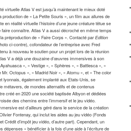
lité virtuelle Atlas V est jusqu’à maintenant le mieux doté
 production de « La Petite Souris », un film aux allures de
e en réalité virtuelle l’histoire d’une jeune créature têtue se
 faire connaître. Atlas V a aussi décroché en même temps
la préproduction de « Faire Corps ». Contacté par
Edition
hoto ci-contre), cofondateur de l’entreprise avec Fred
btenu à nouveau le soutien pour un projet lors de la réunion
tlas V a déjà une douzaine d’œuvres immersives à son
 Ayahuasca », « Vestige », « Sphères », « Battlesca », «
Mr. Octopus », « Madrid Noir », « Atomu », et « The color
en et lyonnais, également implanté aux Etats-Unis, se
 métavers, de mondes alternatifs et de contenus
utre créé en 2020 une société baptisée Albyon et dédiées
oisée des chemins entre l’immersif et le jeu vidéo.
mmersive est d’ailleurs géré dans le service de la création
livier Fontenay, qui inclut les aides au jeu vidéo (Fonds
 et Crédit d’impôt jeu vidéo, d’autre part). Cependant, un
 dépenses » bénéficier à la fois d’une aide à l’écriture de