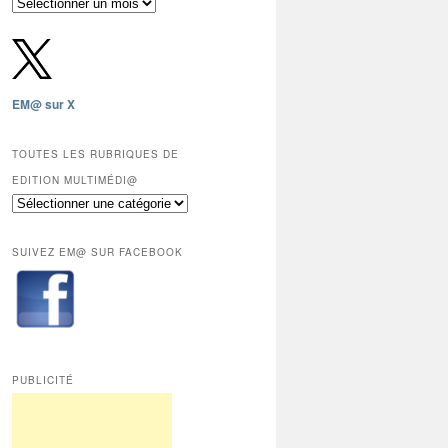
Archives
gratuites
depuis
2009,
sauf
les
EM@ sur X
12
derniers
mois
TOUTES LES RUBRIQUES DE
réservés
EDITION MULTIMÉDI@
aux
Toutes
abonnés.
les
rubriques
SUIVEZ EM@ SUR FACEBOOK
de
Edition
Multimédi@
PUBLICITÉ