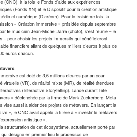
e (CNC), à la fois le Fonds d’aide aux expériences
iques (Fonds XN) et le Dispositif pour la création artistique
média et numérique (Dicréam). Pour la troisième fois, la
ssion « Création immersive » présidée depuis septembre
par le musicien Jean-Michel Jarre (photo), s’est réunie – le
s – pour choisir les projets immersifs qui bénéficieront
aide financière allant de quelques milliers d’euros à plus de
00 euros chacun.
étavers
immersive est doté de 3,6 millions d’euros par an pour
é virtuelle (VR), de réalité mixte (MR), de réalité étendues
eractives (Interactive Storytelling). Lancé durant l’été
avers » déclenchée par la firme de Mark Zuckerberg, Meta
 vise aussi à aider des projets de métavers. En lançant la
e », le CNC avait appelé la filière à « investir le métavers
expression artistique ».
r la structuration de cet écosystème, actuellement porté par
qui désigne en premier lieu le processus de