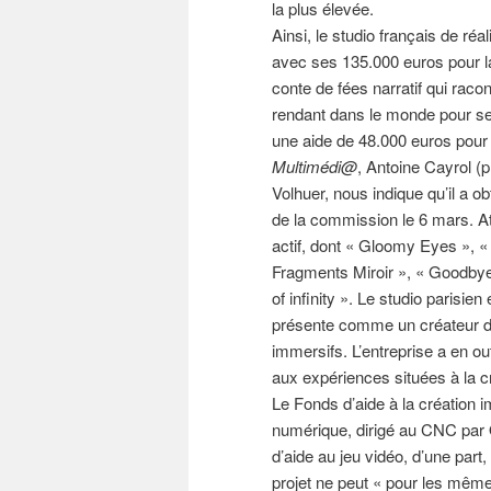
la plus élevée.
Ainsi, le studio français de réa
avec ses 135.000 euros pour la
conte de fées narratif qui racont
rendant dans le monde pour se
une aide de 48.000 euros pour 
Multimédi@
, Antoine Cayrol (p
Volhuer, nous indique qu’il a o
de la commission le 6 mars. A
actif, dont « Gloomy Eyes », «
Fragments Miroir », « Goodbye 
of infinity ». Le studio parisi
présente comme un créateur de
immersifs. L’entreprise a en o
aux expériences situées à la cr
Le Fonds d’aide à la création i
numérique, dirigé au CNC par O
d’aide au jeu vidéo, d’une part,
projet ne peut « pour les mêmes