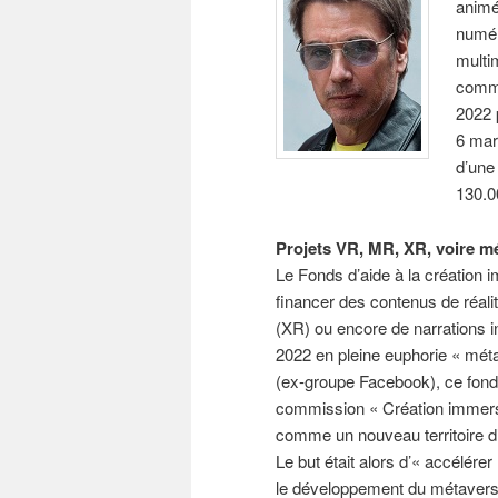
animé
numér
multi
commi
2022 
6 mar
d’une 
130.0
Projets VR, MR, XR, voire m
Le Fonds d’aide à la création 
financer des contenus de réalit
(XR) ou encore de narrations int
2022 en pleine euphorie « mét
(ex-groupe Facebook), ce fonds
commission « Création immersiv
comme un nouveau territoire d’
Le but était alors d’« accélére
le développement du métavers 