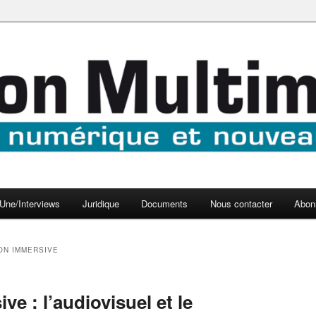
aux médias
médi@
Une/Interviews
Juridique
Documents
Nous contacter
Abon
ON IMMERSIVE
ve : l’audiovisuel et le