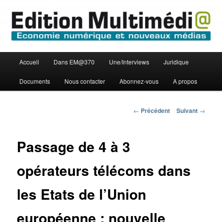
Aller
Economie numérique et Nouveaux médias
au
contenu
principal
Edition Multimédi@
Menu
Accueil
Dans EM@370
Une/Interviews
Juridique
principal
Documents
Nous contacter
Abonnez-vous
A propos
Navigation
←
Précédent
Suivant
→
des
articles
Passage de 4 à 3
opérateurs télécoms dans
les Etats de l’Union
européenne : nouvelle