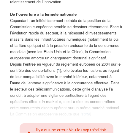
ralentissement de l’innovation.
De l’ouverture à la fermeté nationale
Cependant, un infléchissement notable de la position de la
Commission européenne semble se dessiner récemment. Face à
l’évolution rapide du secteur, à la nécessité d’investissements
massifs dans les infrastructures numériques (notamment la 5G
et la fibre optique) et à la pression croissante de la concurrence
mondiale (avec les Etats Unis et la Chine), la Commission
européenne amorce un changement doctrinal significatif.
Depuis l’entrée en vigueur du règlement européen de 2004 sur le
contrôle des concertations (
1
), elle évalue les fusions au regard
de leur compatibilité avec le marché intérieur, notamment à
l’aune de l’entrave significative à la concurrence effective. Dans
le secteur des télécommunications, cette grille d’analyse l’a
conduit à adopter une vigilance particulière à l’égard des
opérations dites « in-market », c’est-à-dire les concentrations
entre concurrents directs opérant sur un même marché national.
La Commission européenne redoute que
(
suite
)
Il y a eu une erreur. Veuillez svp rafraîchir