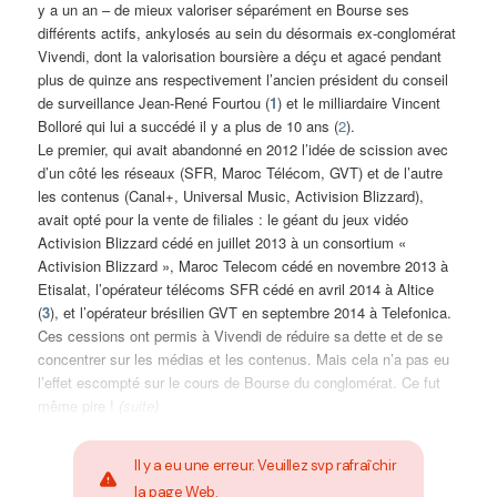
y a un an – de mieux valoriser séparément en Bourse ses
différents actifs, ankylosés au sein du désormais ex-conglomérat
Vivendi, dont la valorisation boursière a déçu et agacé pendant
plus de quinze ans respectivement l’ancien président du conseil
de surveillance Jean-René Fourtou (
1
) et le milliardaire Vincent
Bolloré qui lui a succédé il y a plus de 10 ans (
2
).
Le premier, qui avait abandonné en 2012 l’idée de scission avec
d’un côté les réseaux (SFR, Maroc Télécom, GVT) et de l’autre
les contenus (Canal+, Universal Music, Activision Blizzard),
avait opté pour la vente de filiales : le géant du jeux vidéo
Activision Blizzard cédé en juillet 2013 à un consortium «
Activision Blizzard », Maroc Telecom cédé en novembre 2013 à
Etisalat, l’opérateur télécoms SFR cédé en avril 2014 à Altice
(
3
), et l’opérateur brésilien GVT en septembre 2014 à Telefonica.
Ces cessions ont permis à Vivendi de réduire sa dette et de se
concentrer sur les médias et les contenus. Mais cela n’a pas eu
l’effet escompté sur le cours de Bourse du conglomérat. Ce fut
même pire !
(
suite
)
Il y a eu une erreur. Veuillez svp rafraîchir
la page Web.