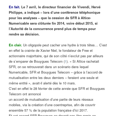
En fait.
Le 7 avril, le directeur financier de Vivendi, Hervé
Philippe, a indiqué – lors d’une conférence téléphonique
pour les analyses – que la cession de SFR à Altice-
Numericable sera clôturée fin 2014, voire début 2015, si
l’Autorité de la concurrence prend plus de temps pour
rendre sa décision.
En clair.
Un oligopole peut cacher une hydre à trois têtes… C’est
en effet la crainte de Xavier Niel, le fondateur de Free et
actionnaire majoritaire, qui de son côté n’exclut pas par ailleurs
de s’emparer de Bouygues Telecom (
1
). « Si Altice rachetait
SFR, on se retrouverait dans un scénario dans lequel
Numericable, SFR et Bouygues Telecom – grâce à l’accord de
mutualisation entre les deux derniers – feraient une seule et
même entité », avait-il alerté dès le 10 mars.
C’est en effet le 28 février de cette année que SFR et Bouygues
Telecom ont annoncé
un accord de mutualisation d’une partie de leurs réseaux
mobiles, via la création d’une coentreprise, afin de couvrir
ensemble 57 % de la population française d’ici 2017.
Et cet accord SFR-Bouygues ne devrait pas être remis en