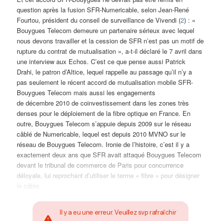
question après la fusion SFR-Numericable, selon Jean-René
Fourtou, président du conseil de surveillance de Vivendi (
2
) : «
Bouygues Telecom demeure un partenaire sérieux avec lequel
nous devons travailler et la cession de SFR n’est pas un motif de
rupture du contrat de mutualisation », a-t-il déclaré le 7 avril dans
une interview aux Echos. C’est ce que pense aussi Patrick
Drahi, le patron d’Altice, lequel rappelle au passage qu’il n’y a
pas seulement le récent accord de mutualisation mobile SFR-
Bouygues Telecom mais aussi les engagements
de décembre 2010 de coinvestissement dans les zones très
denses pour le déploiement de la fibre optique en France. En
outre, Bouygues Telecom s’appuie depuis 2009 sur le réseau
câblé de Numericable, lequel est depuis 2010 MVNO sur le
réseau de Bouygues Telecom. Ironie de l’histoire, c’est il y a
exactement deux ans que SFR avait attaqué Bouygues Telecom
devant le tribunal de commerce de Paris pour concurrence
déloyale, lui reprochant d’utiliser le terme « fibre » pour désigner
le câble.
Il y a eu une erreur. Veuillez svp rafraîchir