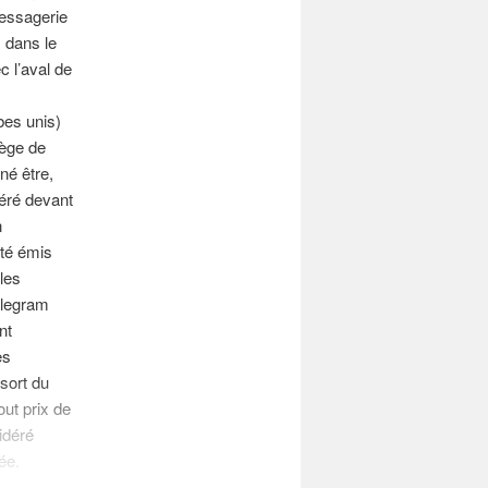
messagerie
s dans le
c l’aval de
bes unis)
iège de
né être,
féré devant
n
été émis
 les
elegram
nt
es
sort du
out prix de
sidéré
ée.