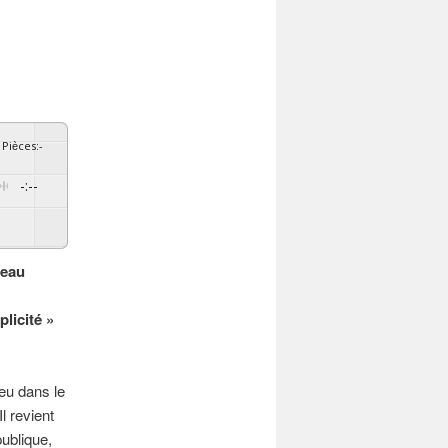
Pièces
:
-
-:--
red By
GSpeech
seau
plicité »
ieu dans le
l revient
ublique,