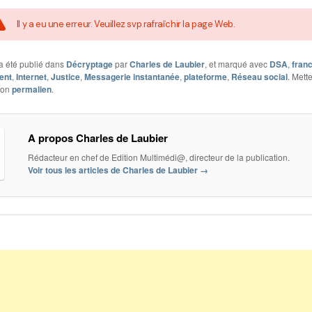
Il y a eu une erreur. Veuillez svp rafraîchir la page Web.
a été publié dans
Décryptage
par
Charles de Laubier
, et marqué avec
DSA
,
fran
ent
,
Internet
,
Justice
,
Messagerie instantanée
,
plateforme
,
Réseau social
. Mett
son
permalien
.
A propos Charles de Laubier
Rédacteur en chef de Edition Multimédi@, directeur de la publication.
Voir tous les articles de Charles de Laubier
→