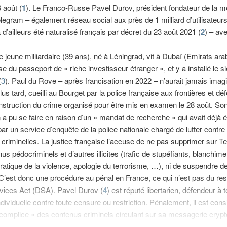
 août (
1
). Le Franco-Russe Pavel Durov, président fondateur de la 
legram – également réseau social aux près de 1 milliard d’utilisateur
d’ailleurs été naturalisé français par décret du 23 août 2021 (
2
) – ave
le jeune milliardaire (39 ans), né à Léningrad, vit à Dubaï (Emirats ara
ose du passeport de « riche investisseur étranger », et y a installé le s
(
3
). Paul du Rove – après francisation en 2022 – n’aurait jamais imagi
lus tard, cueilli au Bourget par la police française aux frontières et dé
instruction du crime organisé pour être mis en examen le 28 août. So
n a pu se faire en raison d’un « mandat de recherche » qui avait déjà 
 par un service d’enquête de la police nationale chargé de lutter contre
s criminelles. La justice française l’accuse de ne pas supprimer sur T
us pédocriminels et d’autres illicites (trafic de stupéfiants, blanchime
pratique de la violence, apologie du terrorisme, …), ni de suspendre d
’est donc une procédure au pénal en France, ce qui n’est pas du res
rvices Act (DSA). Pavel Durov (
4
) est réputé libertarien, défendeur à t
individuelle contre toute censure ou restriction. Pénalement, il est con
omplice » des contenus criminels circulant sur sa messagerie crypt