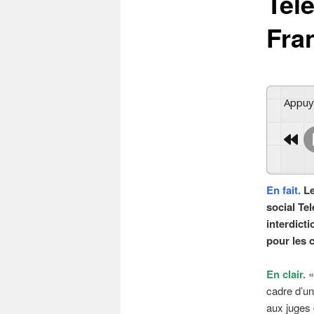
Tel
Fra
Appu
En fait.
Le
social Te
interdicti
pour les 
En clair.
«
cadre d’un
aux juges 