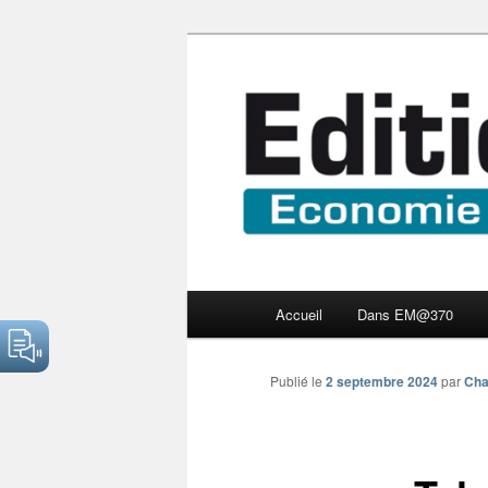
Aller
Economie numérique et Nouve
au
contenu
Edition Multi
principal
Menu
Accueil
Dans EM@370
principal
Publié le
2 septembre 2024
par
Cha