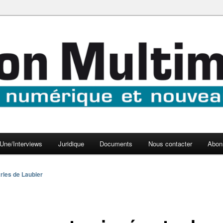
aux médias
médi@
Une/Interviews
Juridique
Documents
Nous contacter
Abon
rles de Laubier