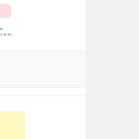
ce
,
ez-le en