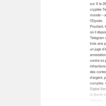
sur X le 26
cryptée Te
monde – a 
l’Elysée.
Pourtant, 
où il disp
Telegram 
trois ans p
un juge d’
arrestatio
contre lui
infraction
des conten
d’argent, 
comptes. C
Digital Se
la liberté 
comme « c