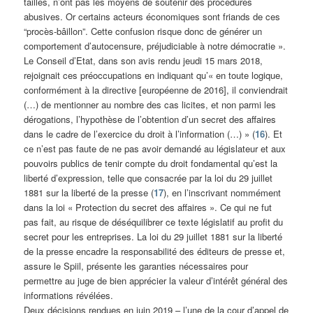
tailles, n’ont pas les moyens de soutenir des procédures
abusives. Or certains acteurs économiques sont friands de ces
“procès-bâillon”. Cette confusion risque donc de générer un
comportement d’autocensure, préjudiciable à notre démocratie ».
Le Conseil d’Etat, dans son avis rendu jeudi 15 mars 2018,
rejoignait ces préoccupations en indiquant qu’« en toute logique,
conformément à la directive [européenne de 2016], il conviendrait
(…) de mentionner au nombre des cas licites, et non parmi les
dérogations, l’hypothèse de l’obtention d’un secret des affaires
dans le cadre de l’exercice du droit à l’information (…) » (
16
). Et
ce n’est pas faute de ne pas avoir demandé au législateur et aux
pouvoirs publics de tenir compte du droit fondamental qu’est la
liberté d’expression, telle que consacrée par la loi du 29 juillet
1881 sur la liberté de la presse (
17
), en l’inscrivant nommément
dans la loi « Protection du secret des affaires ». Ce qui ne fut
pas fait, au risque de déséquilibrer ce texte législatif au profit du
secret pour les entreprises. La loi du 29 juillet 1881 sur la liberté
de la presse encadre la responsabilité des éditeurs de presse et,
assure le Spiil, présente les garanties nécessaires pour
permettre au juge de bien apprécier la valeur d’intérêt général des
informations révélées.
Deux décisions rendues en juin 2019 – l’une de la cour d’appel de