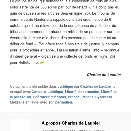
Le groupe Altice, qui demandait la suppression de trois articles «
sous astreinte de 500 euros par jour de retard », n’a donc pas eu
gain de cause sur les articles déjà en ligne (
25
). Le tribunal de
commerce de Nanterre a rappelé dans son ordonnance du 6
octobre qu’« il ne relève pas de la compétence du président du
tribunal de commerce statuant en référé de se prononcer sur une
éventuelle atteinte à la liberté d’expression qui nécessite ici un
débat de fond ». Pour faire face à ses frais de justice, y compris
pour la procédure en appel, l’association J’aime l’info – reconnue
d’intérêt général – organise une collecte de fonds en ligne (
26
)
pour Reflets.info.
@
Charles de Laubier
Ce contenu a été publié dans
Juridique
par
Charles de Laubier
, et
marqué avec
Censure
,
Juridique
,
Liberté d'expression
,
Liberté de
la presse
,
loi
,
Opérateur télécoms
,
Presse
,
Procès
,
Syndicats
.
Mettez-le en favori avec son
permalien
.
A propos Charles de Laubier
Rédacteur en chef de Edition Multimédi@,