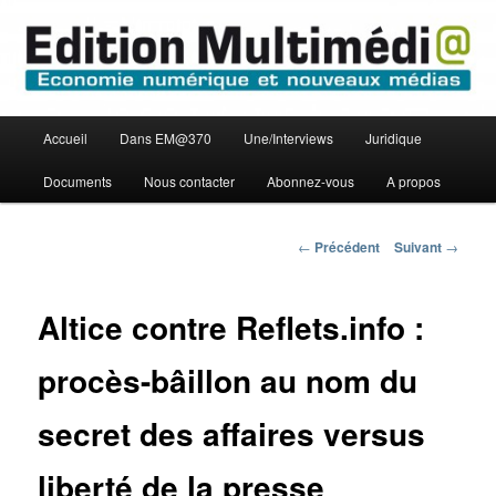
Aller
Economie numérique et Nouveaux médias
au
contenu
principal
Edition Multimédi@
Menu
Accueil
Dans EM@370
Une/Interviews
Juridique
principal
Documents
Nous contacter
Abonnez-vous
A propos
Navigation
←
Précédent
Suivant
→
des
articles
Altice contre Reflets.info :
procès-bâillon au nom du
secret des affaires versus
liberté de la presse