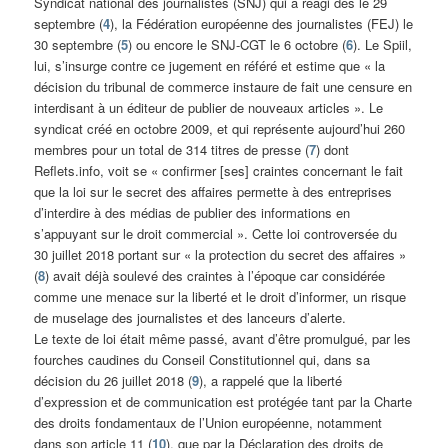
Syndicat national des journalistes (SNJ) qui a réagi dès le 29
septembre (
4
), la Fédération européenne des journalistes (FEJ) le
30 septembre (
5
) ou encore le SNJ-CGT le 6 octobre (
6
). Le Spiil,
lui, s’insurge contre ce jugement en référé et estime que « la
décision du tribunal de commerce instaure de fait une censure en
interdisant à un éditeur de publier de nouveaux articles ». Le
syndicat créé en octobre 2009, et qui représente aujourd’hui 260
membres pour un total de 314 titres de presse (
7
) dont
Reflets.info, voit se « confirmer [ses] craintes concernant le fait
que la loi sur le secret des affaires permette à des entreprises
d’interdire à des médias de publier des informations en
s’appuyant sur le droit commercial ». Cette loi controversée du
30 juillet 2018 portant sur « la protection du secret des affaires »
(
8
) avait déjà soulevé des craintes à l’époque car considérée
comme une menace sur la liberté et le droit d’informer, un risque
de muselage des journalistes et des lanceurs d’alerte.
Le texte de loi était même passé, avant d’être promulgué, par les
fourches caudines du Conseil Constitutionnel qui, dans sa
décision du 26 juillet 2018 (
9
), a rappelé que la liberté
d’expression et de communication est protégée tant par la Charte
des droits fondamentaux de l’Union européenne, notamment
dans son article 11 (
10
), que par la Déclaration des droits de