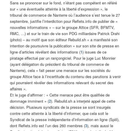
Sans se prononcer sur le fond, n’étant pas compétent en référé
sur « une éventuelle atteinte à la liberté d’expression », le
tribunal de commerce de Nanterre où l’audience s’est tenue le 27
septembre, justifie l’interdiction pour Reflets.info de publier de «
nouvelles informations » – sur le groupe Altice (SFR, BFMTV,
RMC, …) et sur le train de vie son PDG milliardaire Patrick Drahi
(photo) – au motif que son éditeur Rebuild.sh « a manifesté son
intention de poursuivre la publication » sur son site de presse en
ligne d’articles révélant des informations (
1
) issues de ce
piratage effectué par un rançongiciel. Pour le juge Luc Monnier
(ayant délégation du président du tribunal de commerce de
Nanterre), cela « fait peser une menace sur les sociétés du
groupe Altice face à l’incertitude du contenu des parutions à venir
qui pourraient révéler des informations relevant du secret des
affaires ».
Et le juge d’affirmer : « Cette menace peut être qualifiée de
dommage imminent » (
2
). Rebuild.sh a interjeté appel de cette
décision. Plusieurs syndicats de la presse se sont insurgés
contre cette atteinte à la liberté d’informer, que cela soit le
Syndicat de la presse indépendante d’information en ligne (Spiil),
dont Reflets.info est l’un des 260 membres (
3
), mais aussi le