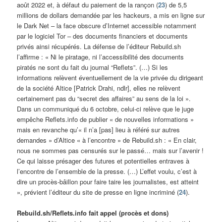
août 2022 et, à défaut du paiement de la rançon (
23
) de 5,5
millions de dollars demandée par les hackeurs, a mis en ligne sur
le Dark Net – la face obscure d’Internet accessible notamment
par le logiciel Tor – des documents financiers et documents
privés ainsi récupérés. La défense de l’éditeur Rebuild.sh
l’affirme : « Ni le piratage, ni l’accessibilité des documents
piratés ne sont du fait du journal “Reflets”. (…) Si les
informations relèvent éventuellement de la vie privée du dirigeant
de la société Altice [Patrick Drahi, ndlr], elles ne relèvent
certainement pas du “secret des affaires” au sens de la loi ».
Dans un communiqué du 6 octobre, celui-ci relève que le juge
empêche Reflets.info de publier « de nouvelles informations »
mais en revanche qu’« il n’a [pas] lieu à référé sur autres
demandes » d’Altice « à l’encontre » de Rebuild.sh : « En clair,
nous ne sommes pas censurés sur le passé… mais sur l’avenir !
Ce qui laisse présager des futures et potentielles entraves à
l’encontre de l’ensemble de la presse. (…) L’effet voulu, c’est à
dire un procès-bâillon pour faire taire les journalistes, est atteint
», prévient l’éditeur du site de presse en ligne incriminé (
24
).
Rebuild.sh/Reflets.info fait appel (procès et dons)