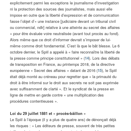
explicitement parmi les exceptions le journalisme d’investigation
ni la protection des sources des journalistes, mais aussi elle
impose en outre que la liberté d’expression et de communication
fasse l’objet d’« une instance [judiciaire devant un tribunal civil
ou commercial, ndlr] relative à une atteinte au secret des affaires
» pour être évaluée voire neutralisée (avant tout procès au fond).
Alors même que ce droit d’informer devrait s’imposer de lui-
même comme droit fondamental. C’est là que le bât blesse. Le 6
octobre dernier, le Spiil a appelé à « faire reconnaître la liberté de
la presse comme principe constitutionnel » (
14
). Lors des débats
de transposition en France, au printemps 2018, de la directive
européenne « Secret des affaires » datant de 2016 (
15
), le Spiil
était déjà monté au créneau pour regretter que « la primauté du
droit à être informé sur le droit aux secrets ne soit pas exprimée
avec suffisamment de clarté ». Et le syndicat de la presse en
ligne de mettre en garde contre « une multiplication des
procédures contentieuses ».
Loi du 29 juillet 1881 et « procès-bâillon »
Le Spiil à l’époque (il y a plus de quatre ans) de dénonçait déjà
les risques : « Les éditeurs de presse, souvent de très petites