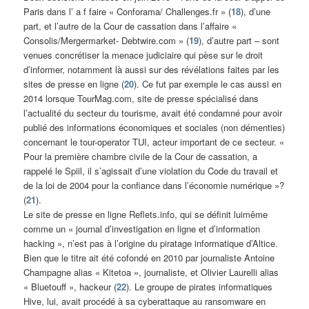
Paris dans l’ a f faire « Conforama/ Challenges.fr » (
18
), d’une
part, et l’autre de la Cour de cassation dans l’affaire «
Consolis/Mergermarket- Debtwire.com » (
19
), d’autre part – sont
venues concrétiser la menace judiciaire qui pèse sur le droit
d’informer, notamment là aussi sur des révélations faites par les
sites de presse en ligne (
20
). Ce fut par exemple le cas aussi en
2014 lorsque TourMag.com, site de presse spécialisé dans
l’actualité du secteur du tourisme, avait été condamné pour avoir
publié des informations économiques et sociales (non démenties)
concernant le tour-operator TUI, acteur important de ce secteur. «
Pour la première chambre civile de la Cour de cassation, a
rappelé le Spiil, il s’agissait d’une violation du Code du travail et
de la loi de 2004 pour la confiance dans l’économie numérique »?
(
21
).
Le site de presse en ligne Reflets.info, qui se définit luimême
comme un « journal d’investigation en ligne et d’information
hacking », n’est pas à l’origine du piratage informatique d’Altice.
Bien que le titre ait été cofondé en 2010 par journaliste Antoine
Champagne alias « Kitetoa », journaliste, et Olivier Laurelli alias
« Bluetouff », hackeur (
22
). Le groupe de pirates informatiques
Hive, lui, avait procédé à sa cyberattaque au ransomware en