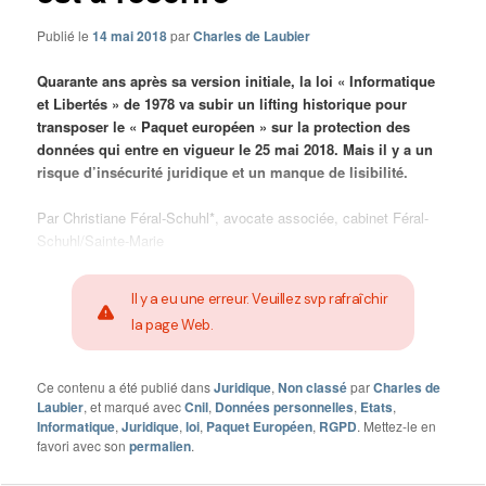
Publié le
14 mai 2018
par
Charles de Laubier
Quarante ans après sa version initiale, la loi « Informatique
et Libertés » de 1978 va subir un lifting historique pour
transposer le « Paquet européen » sur la protection des
données qui entre en vigueur le 25 mai 2018. Mais il y a un
risque d’insécurité juridique et un manque de lisibilité.
Par Christiane Féral-Schuhl*, avocate associée, cabinet Féral-
Schuhl/Sainte-Marie
Il y a eu une erreur. Veuillez svp rafraîchir
la page Web.
Ce contenu a été publié dans
Juridique
,
Non classé
par
Charles de
Laubier
, et marqué avec
Cnil
,
Données personnelles
,
Etats
,
Informatique
,
Juridique
,
loi
,
Paquet Européen
,
RGPD
. Mettez-le en
favori avec son
permalien
.