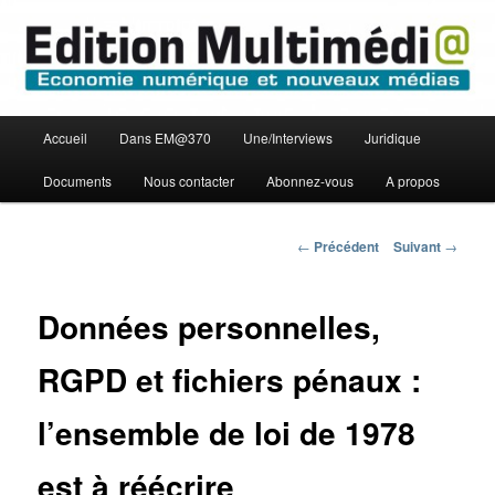
Aller
Economie numérique et Nouveaux médias
au
contenu
principal
Edition Multimédi@
Menu
Accueil
Dans EM@370
Une/Interviews
Juridique
principal
Documents
Nous contacter
Abonnez-vous
A propos
Navigation
←
Précédent
Suivant
→
des
articles
Données personnelles,
RGPD et fichiers pénaux :
l’ensemble de loi de 1978
est à réécrire