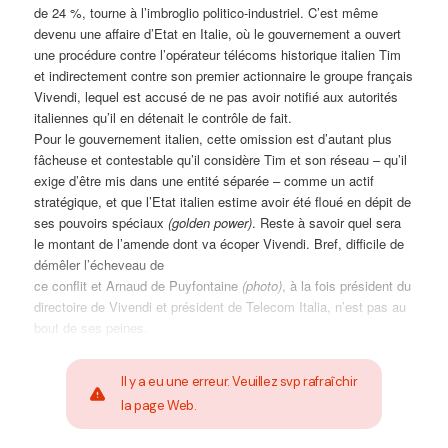
de 24 %, tourne à l’imbroglio politico-industriel. C’est même
devenu une affaire d’Etat en Italie, où le gouvernement a ouvert
une procédure contre l’opérateur télécoms historique italien Tim
et indirectement contre son premier actionnaire le groupe français
Vivendi, lequel est accusé de ne pas avoir notifié aux autorités
italiennes qu’il en détenait le contrôle de fait.
Pour le gouvernement italien, cette omission est d’autant plus
fâcheuse et contestable qu’il considère Tim et son réseau – qu’il
exige d’être mis dans une entité séparée – comme un actif
stratégique, et que l’Etat italien estime avoir été floué en dépit de
ses pouvoirs spéciaux
(golden power)
. Reste à savoir quel sera
le montant de l’amende dont va écoper Vivendi. Bref, difficile de
démêler l’écheveau de
ce conflit et Arnaud de Puyfontaine
(photo)
, à la fois président du
directoire de Vivendi et président de Telecom Italia, n’est pas au
bout de ses peines.
Il y a eu une erreur. Veuillez svp rafraîchir
la page Web.