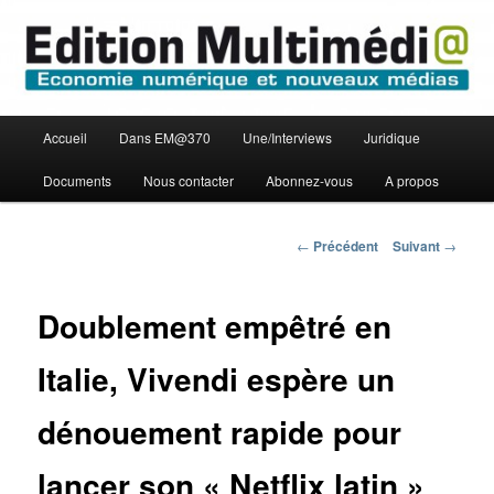
Aller
Economie numérique et Nouveaux médias
au
contenu
principal
Edition Multimédi@
Menu
Accueil
Dans EM@370
Une/Interviews
Juridique
principal
Documents
Nous contacter
Abonnez-vous
A propos
Navigation
←
Précédent
Suivant
→
des
articles
Doublement empêtré en
Italie, Vivendi espère un
dénouement rapide pour
lancer son « Netflix latin »