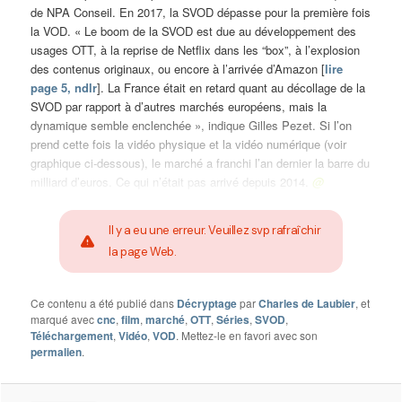
de NPA Conseil. En 2017, la SVOD dépasse pour la première fois
la VOD. « Le boom de la SVOD est due au développement des
usages OTT, à la reprise de Netflix dans les “box”, à l’explosion
des contenus originaux, ou encore à l’arrivée d’Amazon [
lire
page 5, ndlr
]. La France était en retard quant au décollage de la
SVOD par rapport à d’autres marchés européens, mais la
dynamique semble enclenchée », indique Gilles Pezet. Si l’on
prend cette fois la vidéo physique et la vidéo numérique (voir
graphique ci-dessous), le marché a franchi l’an dernier la barre du
milliard d’euros. Ce qui n’était pas arrivé depuis 2014.
@
Il y a eu une erreur. Veuillez svp rafraîchir
la page Web.
Ce contenu a été publié dans
Décryptage
par
Charles de Laubier
, et
marqué avec
cnc
,
film
,
marché
,
OTT
,
Séries
,
SVOD
,
Téléchargement
,
Vidéo
,
VOD
. Mettez-le en favori avec son
permalien
.