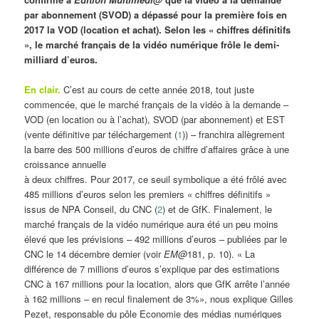
par abonnement (SVOD) a dépassé pour la première fois en
2017 la VOD (location et achat). Selon les « chiffres définitifs
», le marché français de la vidéo numérique frôle le demi-
milliard d’euros.
En clair.
C’est au cours de cette année 2018, tout juste
commencée, que le marché français de la vidéo à la demande –
VOD (en location ou à l’achat), SVOD (par abonnement) et EST
(vente définitive par téléchargement (
1
)) – franchira allègrement
la barre des 500 millions d’euros de chiffre d’affaires grâce à une
croissance annuelle
à deux chiffres. Pour 2017, ce seuil symbolique a été frôlé avec
485 millions d’euros selon les premiers « chiffres définitifs »
issus de NPA Conseil, du CNC (
2
) et de GfK. Finalement, le
marché français de la vidéo numérique aura été un peu moins
élevé que les prévisions – 492 millions d’euros – publiées par le
CNC le 14 décembre dernier (voir
EM@
181, p. 10). « La
différence de 7 millions d’euros s’explique par des estimations
CNC à 167 millions pour la location, alors que GfK arrête l’année
à 162 millions – en recul finalement de 3%», nous explique Gilles
Pezet, responsable du pôle Economie des médias numériques