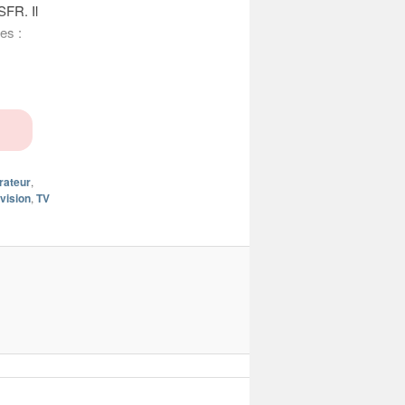
SFR. Il
es :
rateur
,
vision
,
TV