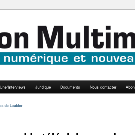
aux médias
médi@
Une/Interviews
Juridique
Documents
Nous contacter
Abon
es de Laubier