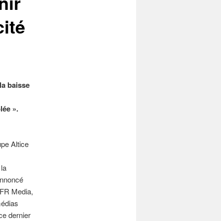
nir
cité
la baisse
lée ».
pe Altice
)
 la
 annoncé
 SFR Media,
médias
e dernier