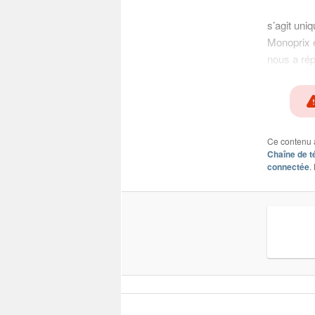
s’agit uni
Monoprix e
nous a rép
Ce contenu 
Chaîne de t
connectée
.