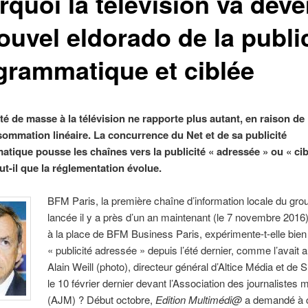
quoi la télévision va deve
ouvel eldorado de la publi
grammatique et ciblée
té de masse à la télévision ne rapporte plus autant, en raison de 
sommation linéaire. La concurrence du Net et de sa publicité
tique pousse les chaînes vers la publicité « adressée » ou « cib
ut-il que la réglementation évolue.
BFM Paris, la première chaîne d’information locale du grou
lancée il y a près d’un an maintenant (le 7 novembre 2016
à la place de BFM Business Paris, expérimente-t-elle bien
« publicité adressée » depuis l’été dernier, comme l’avait
Alain Weill (photo), directeur général d’Altice Média et de
le 10 février dernier devant l’Association des journalistes 
(AJM) ? Début octobre,
Edition Multimédi@
a demandé à c