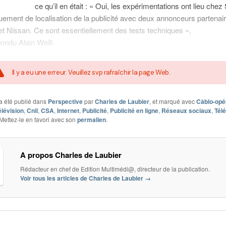
ce qu’il en était : « Oui, les expérimentations ont lieu chez 
quement de localisation de la publicité avec deux annonceurs partenair
t Nissan. Ce sont essentiellement des tests techniques »,
ondu Alain Weill.
Il y a eu une erreur. Veuillez svp rafraîchir la page Web.
a été publié dans
Perspective
par
Charles de Laubier
, et marqué avec
Câblo-opé
élévision
,
Cnil
,
CSA
,
Internet
,
Publicité
,
Publicité en ligne
,
Réseaux sociaux
,
Télé
 Mettez-le en favori avec son
permalien
.
A propos Charles de Laubier
Rédacteur en chef de Edition Multimédi@, directeur de la publication.
Voir tous les articles de Charles de Laubier
→