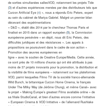
de sorties simultanées sallesVOD, notamment les projets Tide
(
3
) et d’autres expériences menées par des distributeurs tels que
Curzon Artificial Eye (
4
) », nous a répondu Eric Peters, expert
au sein du cabinet de Mariya Gabriel. Malgré un premier bilan
décevant des expérimentations
« D&D », établi dès 2014 par le chercheur Thomas Paris et
finalisé en 2015 dans un rapport européen (
5
), la Commission
européenne persévère « en dépit, nous dit Eric Peters, des
difficultés juridiques et des résistances ». Les appels à
propositions se poursuivent dans le cadre de son action «
Promotion des œuvres européennes en
ligne » avec le soutien de Creative Europe/Media. Cette année,
ce sont près de 10 millions d’euros qui ont été attribués à pas
moins de 37 projets innovants pour la promotion, la distribution et
la visibilité de films européens – notamment sur les plateformes
VOD, parmi lesquelles Filmo TV de la société franco-allemande
Wild Bunch, le britannique Curzon Home Cinema, le français
Under The Milky Way (de Jérôme Chung), et même Canal+ avec
le projet « Making Europe’s greatest Films available online » de
sa filiale StudioCanal, et bien d’autres encore comme l’initiative
« European Cinema & VOD Initiative » de l’allemand Rushlake