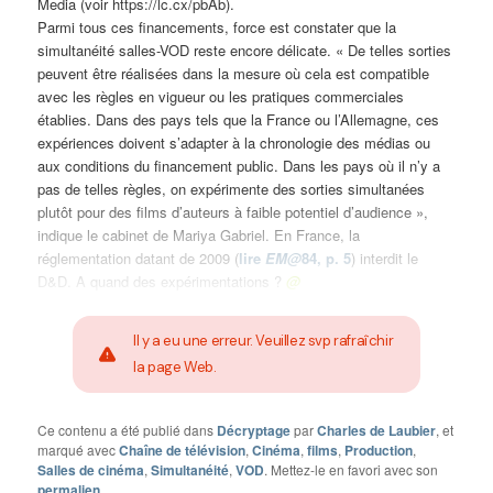
Media (voir https://lc.cx/pbAb).
Parmi tous ces financements, force est constater que la
simultanéité salles-VOD reste encore délicate. « De telles sorties
peuvent être réalisées dans la mesure où cela est compatible
avec les règles en vigueur ou les pratiques commerciales
établies. Dans des pays tels que la France ou l’Allemagne, ces
expériences doivent s’adapter à la chronologie des médias ou
aux conditions du financement public. Dans les pays où il n’y a
pas de telles règles, on expérimente des sorties simultanées
plutôt pour des films d’auteurs à faible potentiel d’audience »,
indique le cabinet de Mariya Gabriel. En France, la
réglementation datant de 2009 (
lire
EM@
84, p. 5
) interdit le
D&D. A quand des expérimentations ?
@
Il y a eu une erreur. Veuillez svp rafraîchir
la page Web.
Ce contenu a été publié dans
Décryptage
par
Charles de Laubier
, et
marqué avec
Chaîne de télévision
,
Cinéma
,
films
,
Production
,
Salles de cinéma
,
Simultanéité
,
VOD
. Mettez-le en favori avec son
permalien
.