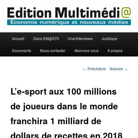
Aller
Economie numérique et Nouveaux médias
au
contenu
principal
Edition Multimédi@
Menu
Accueil
Dans EM@370
Une/Interviews
Juridique
principal
Documents
Nous contacter
Abonnez-vous
A propos
Navigation
←
Précédent
Suivant
→
des
articles
L’e-sport aux 100 millions
de joueurs dans le monde
franchira 1 milliard de
dollars de recettes en 2018