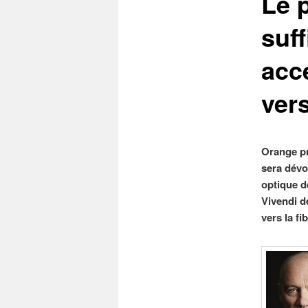
Le 
suff
accé
vers
Orange pr
sera dévo
optique d
Vivendi d
vers la fib