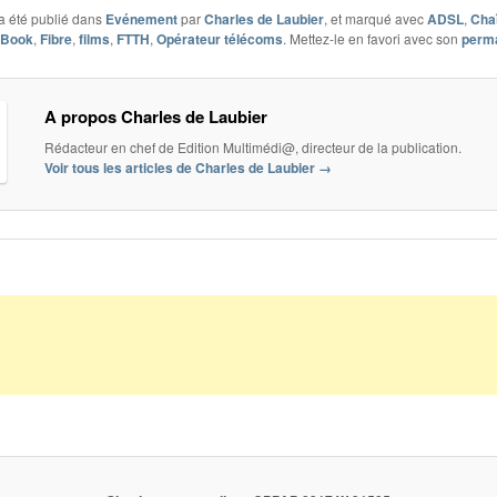
a été publié dans
Evénement
par
Charles de Laubier
, et marqué avec
ADSL
,
Cha
eBook
,
Fibre
,
films
,
FTTH
,
Opérateur télécoms
. Mettez-le en favori avec son
perma
A propos Charles de Laubier
Rédacteur en chef de Edition Multimédi@, directeur de la publication.
Voir tous les articles de Charles de Laubier
→