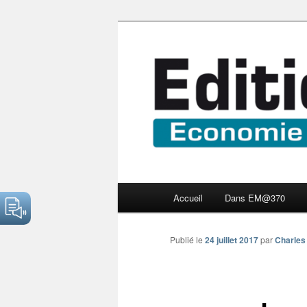
Aller
Economie numérique et Nouve
au
contenu
Edition Multi
principal
Menu
Accueil
Dans EM@370
principal
Publié le
24 juillet 2017
par
Charles