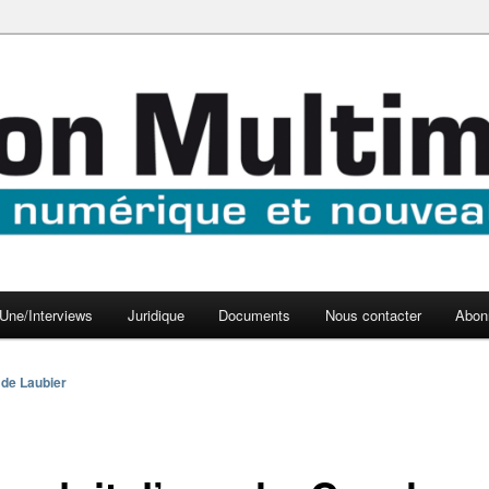
aux médias
médi@
Une/Interviews
Juridique
Documents
Nous contacter
Abon
 de Laubier