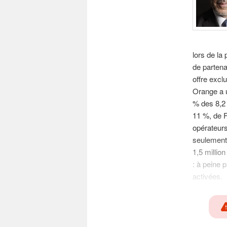
lors de la
de partena
offre exc
Orange a u
% des 8,2 
11 %, de F
opérateurs
seulement 
1,5 million
: à peine 
activées.