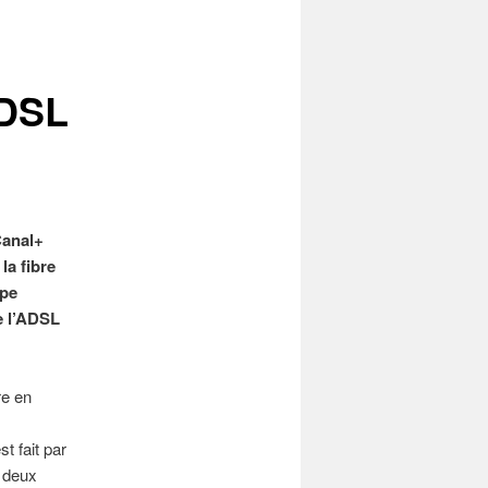
ADSL
Canal+
la fibre
upe
e l’ADSL
re en
s
t fait par
 deux