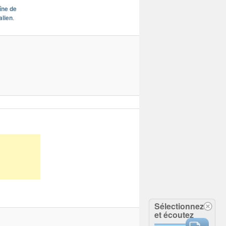
îne de
lien
.
Sélectionnez
et écoutez