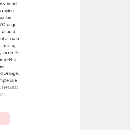
assivement
s rapide
ur les
d’Orange,
er accord
ochain une
 réalité,
gine de 70
 de SFR à
res
 d’Orange,
ompte que
. Résultat
ont