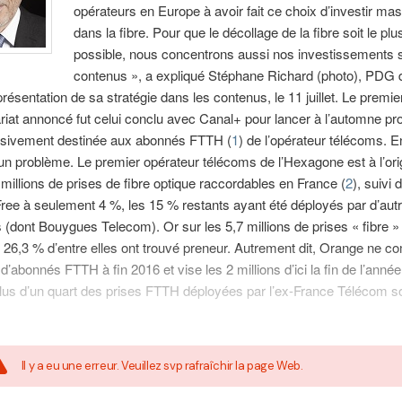
opérateurs en Europe à avoir fait ce choix d’investir m
dans la fibre. Pour que le décollage de la fibre soit le plu
possible, nous concentrons aussi nos investissements s
contenus », a expliqué Stéphane Richard (photo), PDG 
 présentation de sa stratégie dans les contenus, le 11 juillet. Le premi
riat annoncé fut celui conclu avec Canal+ pour lancer à l’automne pr
lusivement destinée aux abonnés FTTH (
1
) de l’opérateur télécoms. En
n problème. Le premier opérateur télécoms de l’Hexagone est à l’ori
millions de prises de fibre optique raccordables en France (
2
), suivi
ree à seulement 4 %, les 15 % restants ayant été déployés par d’aut
 (dont Bouygues Telecom). Or sur les 5,7 millions de prises « fibre »
26,3 % d’entre elles ont trouvé preneur. Autrement dit, Orange ne c
 d’abonnés FTTH à fin 2016 et vise les 2 millions d’ici la fin de l’année
plus d’un quart des prises FTTH déployées par l’ex-France Télécom s
Il y a eu une erreur. Veuillez svp rafraîchir la page Web.