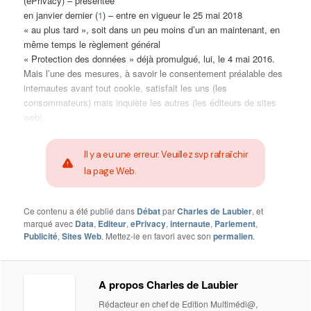
(ePrivacy) – présentée
en janvier dernier (
1
) – entre en vigueur le 25 mai 2018
« au plus tard », soit dans un peu moins d’un an maintenant, en
même temps le règlement général
« Protection des données » déjà promulgué, lui, le 4 mai 2016.
Mais l’une des mesures, à savoir le consentement préalable des
internautes avant tout cookie, satisfait les uns (les
consommateurs) mais inquiète les autres (les éditeurs de sites
web).
Il y a eu une erreur. Veuillez svp rafraîchir
la page Web.
Ce contenu a été publié dans
Débat
par
Charles de Laubier
, et
marqué avec
Data
,
Editeur
,
ePrivacy
,
internaute
,
Parlement
,
Publicité
,
Sites Web
. Mettez-le en favori avec son
permalien
.
A propos Charles de Laubier
Rédacteur en chef de Edition Multimédi@,