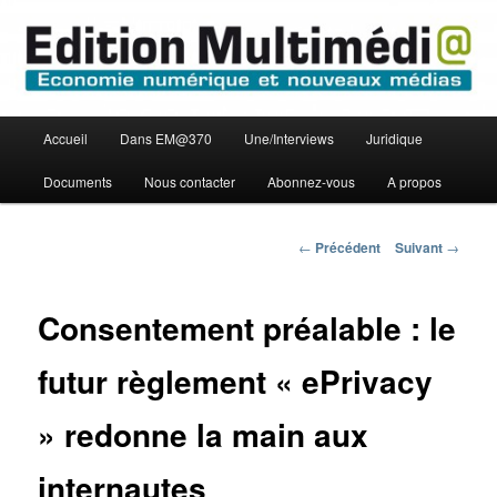
Aller
Economie numérique et Nouveaux médias
au
contenu
principal
Edition Multimédi@
Menu
Accueil
Dans EM@370
Une/Interviews
Juridique
principal
Documents
Nous contacter
Abonnez-vous
A propos
Navigation
←
Précédent
Suivant
→
des
articles
Consentement préalable : le
futur règlement « ePrivacy
» redonne la main aux
internautes