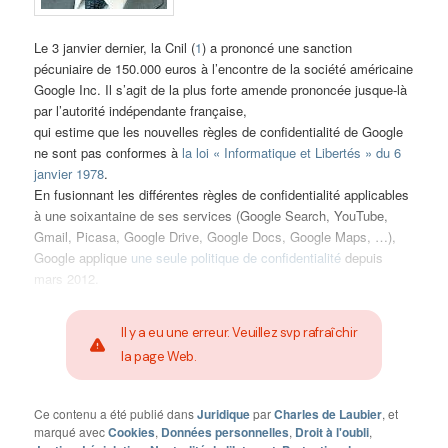
Le 3 janvier dernier, la Cnil (
1
) a prononcé une sanction
pécuniaire de 150.000 euros à l’encontre de la société américaine
Google Inc. Il s’agit de la plus forte amende prononcée jusque-là
par l’autorité indépendante française,
qui estime que les nouvelles règles de confidentialité de Google
ne sont pas conformes à
la loi « Informatique et Libertés » du 6
janvier 1978
.
En fusionnant les différentes règles de confidentialité applicables
à une soixantaine de ses services (Google Search, YouTube,
Gmail, Picasa, Google Drive, Google Docs, Google Maps, …),
Google applique
une seule politique de confidentialité
depuis
mars 2012.
Il y a eu une erreur. Veuillez svp rafraîchir
la page Web.
Ce contenu a été publié dans
Juridique
par
Charles de Laubier
, et
marqué avec
Cookies
,
Données personnelles
,
Droit à l'oubli
,