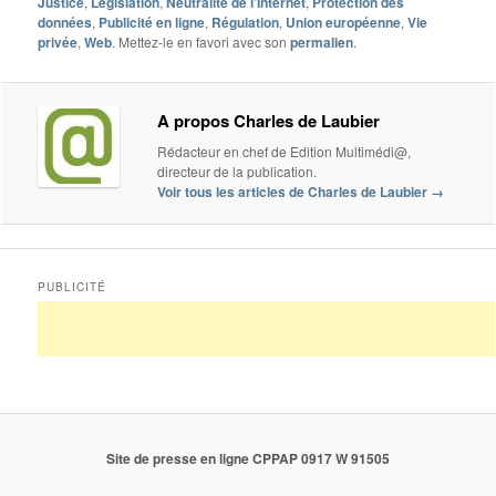
Justice
,
Législation
,
Neutralité de l’Internet
,
Protection des
données
,
Publicité en ligne
,
Régulation
,
Union européenne
,
Vie
privée
,
Web
. Mettez-le en favori avec son
permalien
.
A propos Charles de Laubier
Rédacteur en chef de Edition Multimédi@,
directeur de la publication.
Voir tous les articles de Charles de Laubier
→
PUBLICITÉ
Site de presse en ligne CPPAP 0917 W 91505