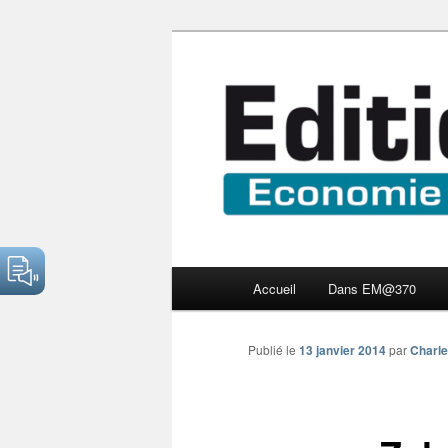
Aller
Economie numérique et Nouve
au
contenu
Edition Multi
principal
Menu
Accueil
Dans EM@370
principal
Publié le
13 janvier 2014
par
Charle