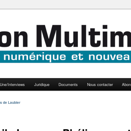
aux médias
médi@
Une/Interviews
Juridique
Documents
Nous contacter
Abon
s de Laubier