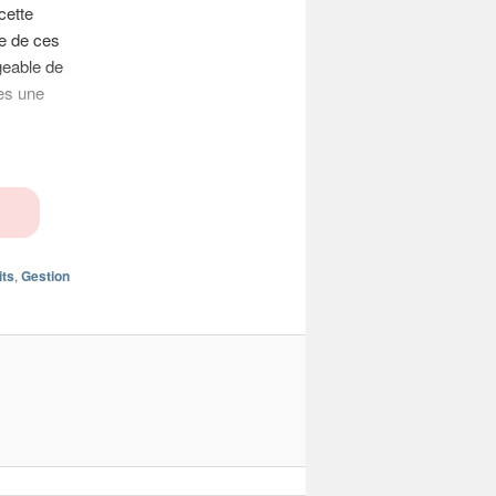
cette
re de ces
geable de
ies une
its
,
Gestion