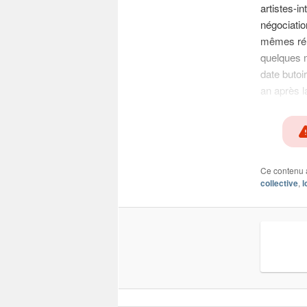
artistes-i
négociatio
mêmes rému
quelques m
date butoi
an après la
Ce contenu 
collective
,
l