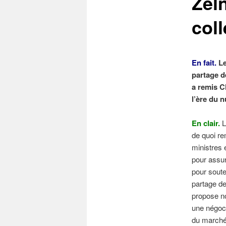
Zeln
coll
En fait.
Le
partage de
a remis C
l’ère du n
En clair.
L
de quoi re
ministres 
pour assur
pour souten
partage de
propose no
une négoci
du marché 