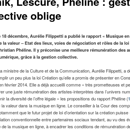
ik, Lescure, Phéline : ges
ective oblige
 18 décembre, Aurélie Filippetti a publié le rapport « Musique en 
 la valeur – Etat des lieux, voies de négociation et rôles de la loi
hristian Phéline. Il y préconise une meilleure rémunération des ar
umérique, grâce à la gestion collective.
a ministre de la Culture et de la Communication, Aurélie Filippetti, a
mplir un peu plus la loi Création qu’elle a promis de présenter en Cons
en février 2014. Elle a déjà accueilli comme « très prometteuses et pe
er une juste rémunération des artistes-interprètes dans l’univers num
ir la diversité de l’offre légale » les propositions du rapport Phéline (
 la valeur dans la musique en ligne. Le conseiller à la Cour des comp
tamment que le futur projet de loi d’orientation sur la création puisse «
ation conventionnelle entre partenaires sociaux tendant, au vu des é
de la musique en ligne, à encadrer les conditions de rémunération d