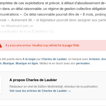
nterprètes de ces exploitations et prévoir, à défaut d’aboutissement de 
n dans un délai raisonnable, un régime de gestion collective obligatoi
nérations ». Ce délai raisonnable pourrait être de « 8 mois, prolon
ois ». Autrement dit, « le législateur pourrait donc assigner aux part
r ne dépassant pas un
 publication de la loi [Création]» (
2
).
Il y a eu une erreur. Veuillez svp rafraîchir la page Web.
a été publié dans
A la loupe
par
Charles de Laubier
, et marqué avec
Artistes
,
dro
oi
,
Musique
,
Musique en ligne
. Mettez-le en favori avec son
permalien
.
A propos Charles de Laubier
Rédacteur en chef de Edition Multimédi@, directeur de la publication.
Voir tous les articles de Charles de Laubier
→