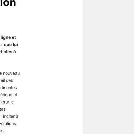
tion
ligne et
 » que lui
tistes à
 de nouveau
eil des
rtinentes
érique et
1
) sur le
tes
 inciter à
volutions
es