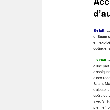
Acc
d’a
En fait.
Le
et Scam o
et l’expl
optique, s
En clair.
«
d’une part,
classiques
à des rece
Scam. Mais
d’ajouter 
opérateurs
avec SFR, 
premier fo