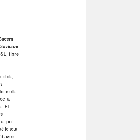
 Sacem
élévision
SL, fibre
mobile,
es
ionnelle
de la
é. Et
es
ce jour
é le tout
rd avec