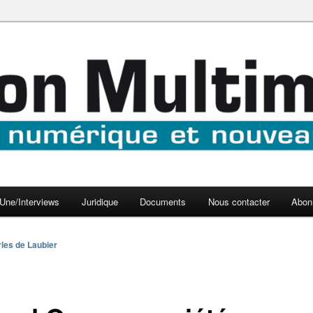
aux médias
médi@
Une/Interviews
Juridique
Documents
Nous contacter
Abon
les de Laubier