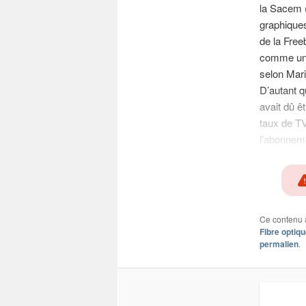
la Sacem (
graphiques
de la Free
comme une 
selon Mari
D’autant 
avait dû ê
taux de TVA
l’abonneme
Ce contenu 
Fibre optiq
permalien
.