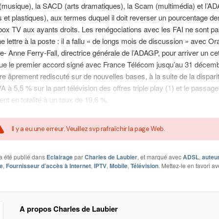
musique), la SACD (arts dramatiques), la Scam (multimédia) et l’AD
 et plastiques), aux termes duquel il doit reverser un pourcentage de
box TV aux ayants droits. Les renégociations avec les FAI ne sont p
lettre à la poste : il a fallu « de longs mois de discussion » avec Or
e- Anne Ferry-Fall, directrice générale de l’ADAGP, pour arriver un ce
que le premier accord signé avec France Télécom jusqu’au 31 décem
tre âprement rediscuté sur de nouvelles bases, à la suite de la dispari
 à 5,5 % sur la part télévision des offres triple play (
1
) et le passage
nt en totalité à un taux de 19,6 %.
Il y a eu une erreur. Veuillez svp rafraîchir la page Web.
a été publié dans
Eclairage
par
Charles de Laubier
, et marqué avec
ADSL
,
auteu
ue
,
Fournisseur d’accès à Internet
,
IPTV
,
Mobile
,
Télévision
. Mettez-le en favori a
A propos Charles de Laubier