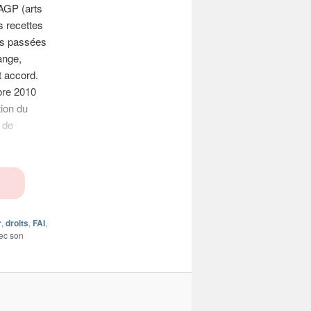
AGP (arts
s recettes
as passées
ange,
t accord.
bre 2010
tion du
 de
r
,
droits
,
FAI
,
vec son