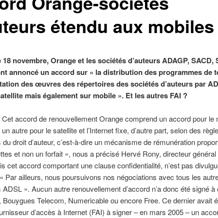
ord Orange-sociétés
uteurs étendu aux mobiles
 18 novembre, Orange et les sociétés d’auteurs ADAGP, SACD,
nt annoncé un accord sur « la distribution des programmes de t
oitation des œuvres des répertoires des sociétés d’auteurs par AD
atellite mais également sur mobile ». Et les autres FAI ?
 Cet accord de renouvellement Orange comprend un accord pour le 
 un autre pour le satellite et l’Internet fixe, d’autre part, selon des règl
 du droit d’auteur, c’est-à-dire un mécanisme de rémunération proport
ttes et non un forfait », nous a précisé Hervé Rony, directeur général 
 cet accord comportant une clause confidentialité, n’est pas divulgu
: « Par ailleurs, nous poursuivons nos négociations avec tous les autr
 ADSL ». Aucun autre renouvellement d’accord n’a donc été signé à 
Bouygues Telecom, Numericable ou encore Free. Ce dernier avait ét
urnisseur d’accès à Internet (FAI) à signer – en mars 2005 – un acco