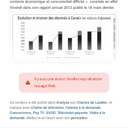
contexte économique et concurrentiel difficile », constate en effet
Vivendi dans son rapport annuel 2012 publié le 18 mars dernier.
Il y a eu une erreur. Veuillez svp rafraîchir
la page Web.
Ce contenu a été publié dans
Analyse
par
Charles de Laubier
, et
marqué avec
Chaîne de télévision
,
Cinéma à la demande
,
Concurrence
,
Pay TV
,
SVOD
,
Télévision payante
,
Vidéo à la
demande
. Mettez-le en favori avec son
permalien
.