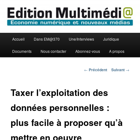
Aller
Economie numérique et Nouveaux médias
au
contenu
principal
Edition Multimédi@
Menu
Accueil
Dans EM@370
Une/Interviews
Juridique
principal
Documents
Nous contacter
Abonnez-vous
A propos
Navigation
←
Précédent
Suivant
→
des
articles
Taxer l’exploitation des
données personnelles :
plus facile à proposer qu’à
mettre en oeuvre