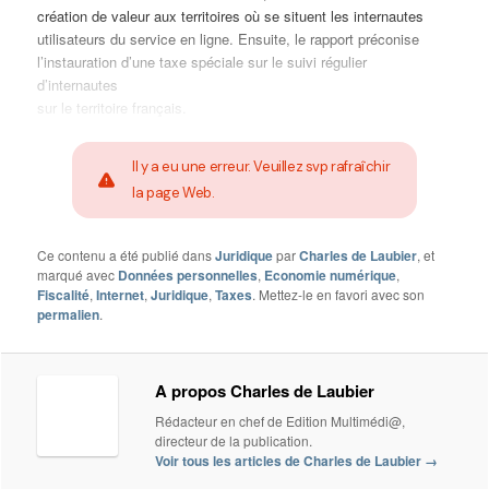
création de valeur aux territoires où se situent les internautes
utilisateurs du service en ligne. Ensuite, le rapport préconise
l’instauration d’une taxe spéciale sur le suivi régulier
d’internautes
sur le territoire français.
Il y a eu une erreur. Veuillez svp rafraîchir
la page Web.
Ce contenu a été publié dans
Juridique
par
Charles de Laubier
, et
marqué avec
Données personnelles
,
Economie numérique
,
Fiscalité
,
Internet
,
Juridique
,
Taxes
. Mettez-le en favori avec son
permalien
.
A propos Charles de Laubier
Rédacteur en chef de Edition Multimédi@,
directeur de la publication.
Voir tous les articles de Charles de Laubier
→