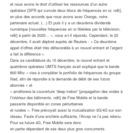
et nous avons le droit d’utiliser les ressources d’un autre
opérateur [SFR qui cumule deux blocs de fréquences en or, ndlr],
en plus des accords que nous avons avec Orange, notre
partenaire actuel. (…) Et puis il y a un deuxième dividende
numérique [nouvelles fréquences en or libérées par la télévision,
ndlr] à partir de 2020… », nous a-t-il répondu. Cependant, le 22
décembre, il avait déploré auprès de Reuters : « Ce deuxième
appel d’offres était très défavorable à un nouvel entrant et l’argent
a fait la différence ».
Dans sa candidature du 15 décembre, le nouvel entrant et
quatrième opérateur UMTS français avait expliqué que la bande
800 Mhz « vise à compléter le portfolio de fréquences du groupe
Iliad, afin de répondre à la demande de débit de ses futurs
abonnés » et
« améliorera la couverture “deep indoor” [propagation des ondes à
l’intérieur des bâtiments, ndlr] de Free Mobile et la bande
passante disponible en zones périurbaines
et rurales ». Free prévoyait aussi la mutualisation 3G/4G sur son
réseau. Faute d’une enchère suffisante, l’Arcep ne l’a pas retenu.
Pour sa future 4G, Free Mobile sera donc
en partie dépendant de ses deux plus gros concurrents.