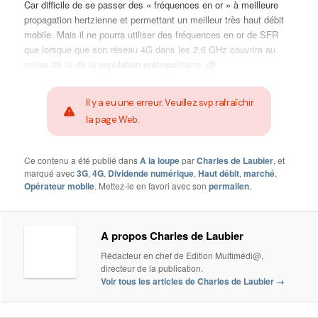
Car difficile de se passer des « fréquences en or » à meilleure
propagation hertzienne et permettant un meilleur très haut débit
mobile. Mais il ne pourra utiliser des fréquences en or de SFR
que lorsque que son réseau 4G dans les 2,6 GHz couvrira au
moins 25 % de la population métropolitaine.
@
Il y a eu une erreur. Veuillez svp rafraîchir
la page Web.
Ce contenu a été publié dans
A la loupe
par
Charles de Laubier
, et
marqué avec
3G
,
4G
,
Dividende numérique
,
Haut débit
,
marché
,
Opérateur mobile
. Mettez-le en favori avec son
permalien
.
A propos Charles de Laubier
Rédacteur en chef de Edition Multimédi@,
directeur de la publication.
Voir tous les articles de Charles de Laubier
→