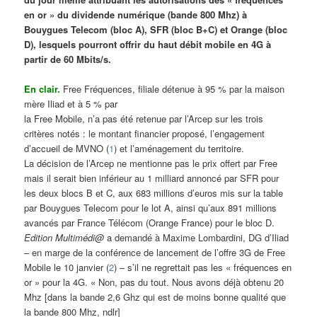
en or » du dividende numérique (bande 800 Mhz) à
Bouygues Telecom (bloc A), SFR (bloc B+C) et Orange (bloc
D), lesquels pourront offrir du haut débit mobile en 4G à
partir de 60 Mbits/s.
En clair.
Free Fréquences, filiale détenue à 95 % par la maison
mère Iliad et à 5 % par
la Free Mobile, n’a pas été retenue par l’Arcep sur les trois
critères notés : le montant financier proposé, l’engagement
d’accueil de MVNO (
1
) et l’aménagement du territoire.
La décision de l’Arcep ne mentionne pas le prix offert par Free
mais il serait bien inférieur au 1 milliard annoncé par SFR pour
les deux blocs B et C, aux 683 millions d’euros mis sur la table
par Bouygues Telecom pour le lot A, ainsi qu’aux 891 millions
avancés par France Télécom (Orange France) pour le bloc D.
Edition Multimédi@
a demandé à Maxime Lombardini, DG d’Iliad
– en marge de la conférence de lancement de l’offre 3G de Free
Mobile le 10 janvier (
2
) – s’il ne regrettait pas les « fréquences en
or » pour la 4G. « Non, pas du tout. Nous avons déjà obtenu 20
Mhz [dans la bande 2,6 Ghz qui est de moins bonne qualité que
la bande 800 Mhz, ndlr]