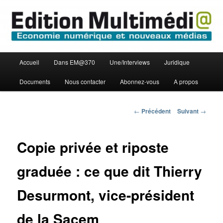
Aller
Economie numérique et Nouveaux médias
au
contenu
principal
Edition Multimédi@
Menu
Accueil
Dans EM@370
Une/Interviews
Juridique
principal
Documents
Nous contacter
Abonnez-vous
A propos
Navigation
←
Précédent
Suivant
→
des
articles
Copie privée et riposte
graduée : ce que dit Thierry
Desurmont, vice-président
de la Sacem