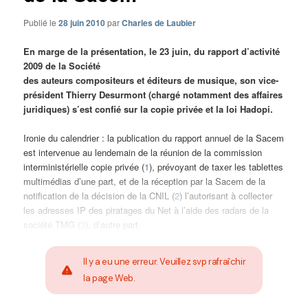
Publié le
28 juin 2010
par
Charles de Laubier
En marge de la présentation, le 23 juin, du rapport d’activité
2009 de la Société
des auteurs compositeurs et éditeurs de musique, son vice-
président Thierry Desurmont (chargé notamment des affaires
juridiques) s’est confié sur la copie privée et la loi Hadopi.
Ironie du calendrier : la publication du rapport annuel de la Sacem
est intervenue au lendemain de la réunion de la commission
interministérielle copie privée (
1
), prévoyant de taxer les tablettes
multimédias d’une part, et de la réception par la Sacem de la
notification de la décision de la CNIL (
2
) l’autorisant à collecter
les adresses IP des piratages du Net à l’aide des radars de la
société TMG (
3
), d’autre part.
Il y a eu une erreur. Veuillez svp rafraîchir
la page Web.