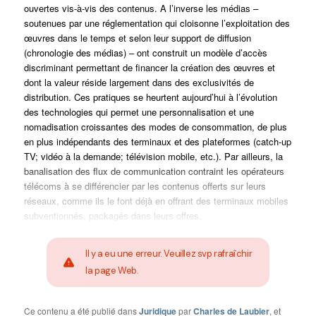
ouvertes vis-à-vis des contenus. A l’inverse les médias –
soutenues par une réglementation qui cloisonne l’exploitation des
œuvres dans le temps et selon leur support de diffusion
(chronologie des médias) – ont construit un modèle d’accès
discriminant permettant de financer la création des œuvres et
dont la valeur réside largement dans des exclusivités de
distribution. Ces pratiques se heurtent aujourd’hui à l’évolution
des technologies qui permet une personnalisation et une
nomadisation croissantes des modes de consommation, de plus
en plus indépendants des terminaux et des plateformes (catch-up
TV; vidéo à la demande; télévision mobile, etc.). Par ailleurs, la
banalisation des flux de communication contraint les opérateurs
télécoms à se différencier par les contenus offerts sur leurs
réseaux, comme ils le font déjà en offrant des terminaux mobiles
subventionnés, packagés dans leurs offres.
Il y a eu une erreur. Veuillez svp rafraîchir
la page Web.
Ce contenu a été publié dans
Juridique
par
Charles de Laubier
, et