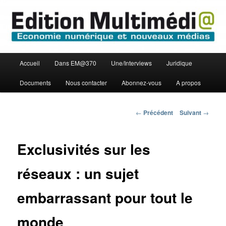
Aller
Economie numérique et Nouveaux médias
au
contenu
principal
Edition Multimédi@
Menu
Accueil
Dans EM@370
Une/Interviews
Juridique
principal
Documents
Nous contacter
Abonnez-vous
A propos
Navigation
←
Précédent
Suivant
→
des
articles
Exclusivités sur les
réseaux : un sujet
embarrassant pour tout le
monde