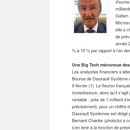
d’euros
milliar
Gafam 
Microso
elle a c
de prév
année 2
% à 10 % par rapport à l’an der
Une Big Tech méconnue des
Les analystes financiers s’att
Bourse de Dassault Système a r
9 février (
1
). Le fleuron franç
investisseurs, alors qu’il s’agi
rentable : près de 1 milliard d
précisément), pour un chiffre d’
Dassault Systèmes est dirigé p
Bernard Charlès (photo)lui a co
s’en tenir à la fonction de pré