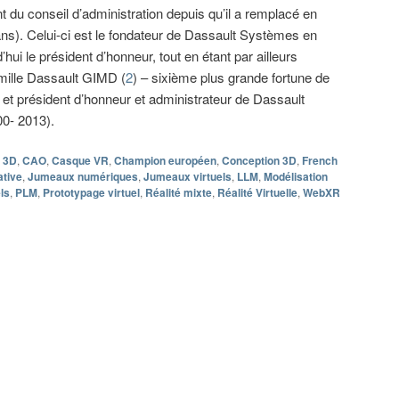
 du conseil d’administration depuis qu’il a remplacé en
ns). Celui-ci est le fondateur de Dassault Systèmes en
’hui le président d’honneur, tout en étant par ailleurs
amille Dassault GIMD (
2
) – sixième plus grande fortune de
– et président d’honneur et administrateur de Dassault
00- 2013).
3D
,
CAO
,
Casque VR
,
Champion européen
,
Conception 3D
,
French
ative
,
Jumeaux numériques
,
Jumeaux virtuels
,
LLM
,
Modélisation
ls
,
PLM
,
Prototypage virtuel
,
Réalité mixte
,
Réalité Virtuelle
,
WebXR