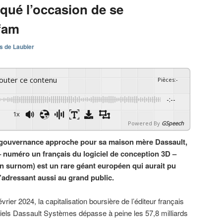
ué l’occasion de se
fam
s de Laubier
couter ce contenu
Pièces
:
-
-:--
1x
Powered By
GSpeech
gouvernance approche pour sa maison mère Dassault,
 – numéro un français du logiciel de conception 3D –
n surnom) est un rare géant européen qui aurait pu
s’adressant aussi au grand public.
vrier 2024, la capitalisation boursière de l’éditeur français
ciels Dassault Systèmes dépasse à peine les 57,8 milliards