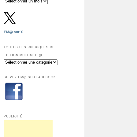
Archives
gratuites
depuis
2009,
sauf
les
EM@ sur X
12
derniers
mois
TOUTES LES RUBRIQUES DE
réservés
EDITION MULTIMÉDI@
aux
Toutes
abonnés.
les
rubriques
SUIVEZ EM@ SUR FACEBOOK
de
Edition
Multimédi@
PUBLICITÉ