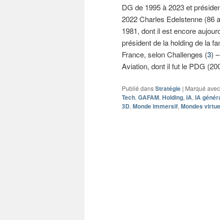
DG de 1995 à 2023 et président
2022 Charles Edelstenne (86 a
1981, dont il est encore aujourd
président de la holding de la f
France, selon Challenges (
3
) 
Aviation, dont il fut le PDG (20
Publié dans
Stratégie
|
Marqué avec
Tech
,
GAFAM
,
Holding
,
IA
,
IA génér
3D
,
Monde immersif
,
Mondes virtue