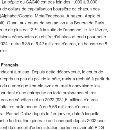
. La pépite du CAC40 est très loin des 1.000 à 3.000
ds de dollars de capitalisation boursière de chacun des
(Alphabet/Google, Meta/Facebook, Amazon, Apple et
ft). Quant aux cours de son action à la Bourse de Paris,
huté de plus de 13 % à la suite de l’annonce, le 1er février,
isions décevantes du chiffre d’affaires attendu pour cette
024 : entre 6,35 et 6,42 milliards d’euros, en hausse de 8
nier.
 Français
endaient à mieux. Depuis cette déconvenue, le cours de
epris un peu du poil de la bête, mais a rechuté à partir du
ais du numérique semble avoir du mal à convaincre les
t pourtant d’une entreprise en forte croissance et très
’euros de bénéfice net en 2022 (931,5 millions d’euros
affaires celle année-là de 5,66 milliards d’euros.
ar Pascal Daloz depuis le 1er janvier, date à laquelle
nfié la direction générale qu’il occupait depuis 2002 pour
sident du conseil d’administration après en avoir été PDG –