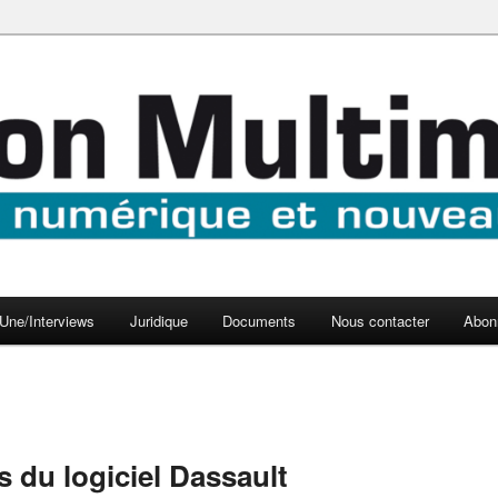
aux médias
médi@
Une/Interviews
Juridique
Documents
Nous contacter
Abon
s du logiciel Dassault