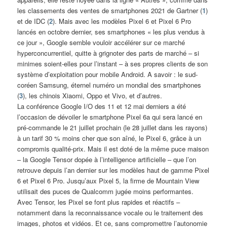
les classements des ventes de smartphones 2021 de Gartner (
1
)
et de IDC (
2
). Mais avec les modèles Pixel 6 et Pixel 6 Pro
lancés en octobre dernier, ses smartphones « les plus vendus à
ce jour », Google semble vouloir accélérer sur ce marché
hyperconcurrentiel, quitte à grignoter des parts de marché – si
minimes soient-elles pour l’instant – à ses propres clients de son
système d’exploitation pour mobile Android. A savoir : le sud-
coréen Samsung, éternel numéro un mondial des smartphones
(
3
), les chinois Xiaomi, Oppo et Vivo, et d’autres.
La conférence Google I/O des 11 et 12 mai derniers a été
l’occasion de dévoiler le smartphone Pixel 6a qui sera lancé en
pré-commande le 21 juillet prochain (le 28 juillet dans les rayons)
à un tarif 30 % moins cher que son aîné, le Pixel 6, grâce à un
compromis qualité-prix. Mais il est doté de la même puce maison
– la Google Tensor dopée à l’intelligence artificielle – que l’on
retrouve depuis l’an dernier sur les modèles haut de gamme Pixel
6 et Pixel 6 Pro. Jusqu’aux Pixel 5, la firme de Mountain View
utilisait des puces de Qualcomm jugée moins performantes.
Avec Tensor, les Pixel se font plus rapides et réactifs –
notamment dans la reconnaissance vocale ou le traitement des
images, photos et vidéos. Et ce, sans compromettre l’autonomie