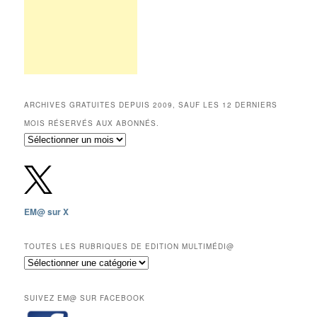
ARCHIVES GRATUITES DEPUIS 2009, SAUF LES 12 DERNIERS
MOIS RÉSERVÉS AUX ABONNÉS.
Archives
gratuites
depuis
2009,
sauf
les
EM@ sur X
12
derniers
mois
TOUTES LES RUBRIQUES DE EDITION MULTIMÉDI@
réservés
Toutes
aux
les
abonnés.
rubriques
SUIVEZ EM@ SUR FACEBOOK
de
Edition