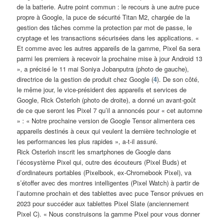
de la batterie. Autre point commun : le recours à une autre puce
propre à Google, la puce de sécurité Titan M2, chargée de la
gestion des tâches comme la protection par mot de passe, le
cryptage et les transactions sécurisées dans les applications. «
Et comme avec les autres appareils de la gamme, Pixel 6a sera
parmi les premiers à recevoir la prochaine mise à jour Android 13
», a précisé le 11 mai Soniya Jobanputra (photo de gauche),
directrice de la gestion de produit chez Google (
4
). De son côté,
le même jour, le vice-président des appareils et services de
Google, Rick Osterloh (photo de droite), a donné un avant-goût
de ce que seront les Pixel 7 qu’il a annoncés pour « cet automne
» : « Notre prochaine version de Google Tensor alimentera ces
appareils destinés à ceux qui veulent la dernière technologie et
les performances les plus rapides », a-t-il assuré.
Rick Osterloh inscrit les smartphones de Google dans
l’écosystème Pixel qui, outre des écouteurs (Pixel Buds) et
d’ordinateurs portables (Pixelbook, ex-Chromebook Pixel), va
s’étoffer avec des montres intelligentes (Pixel Watch) à partir de
l’automne prochain et des tablettes avec puce Tensor prévues en
2023 pour succéder aux tablettes Pixel Slate (anciennement
Pixel C). « Nous construisons la gamme Pixel pour vous donner