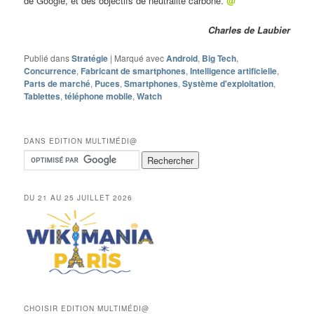
de Google, et des objectifs de neutralité carbone.
@
Charles de Laubier
Publié dans
Stratégie
|
Marqué avec
Android
,
Big Tech
,
Concurrence
,
Fabricant de smartphones
,
Intelligence artificielle
,
Parts de marché
,
Puces
,
Smartphones
,
Système d'exploitation
,
Tablettes
,
téléphone mobile
,
Watch
DANS EDITION MULTIMÉDI@
DU 21 AU 25 JUILLET 2026
CHOISIR EDITION MULTIMÉDI@