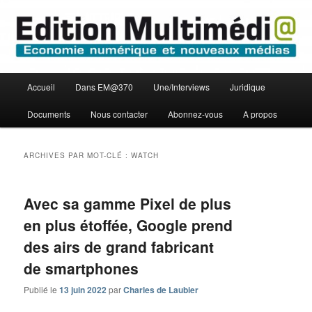
Aller
Aller
Economie numérique et Nouveaux médias
au
au
contenu
contenu
principal
secondaire
Edition Multimédi@
Menu
Accueil
Dans EM@370
Une/Interviews
Juridique
principal
Documents
Nous contacter
Abonnez-vous
A propos
ARCHIVES PAR MOT-CLÉ :
WATCH
Avec sa gamme Pixel de plus
en plus étoffée, Google prend
des airs de grand fabricant
de smartphones
Publié le
13 juin 2022
par
Charles de Laubier