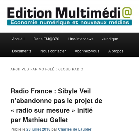
Aller
Aller
Economie numérique et Nouveaux médias
au
au
contenu
contenu
principal
secondaire
Edition Multimédi@
Menu
Accueil
Dans EM@370
Une/Interviews
Juridique
principal
Documents
Nous contacter
Abonnez-vous
A propos
ARCHIVES PAR MOT-CLÉ :
CLOUD RADIO
Radio France : Sibyle Veil
n’abandonne pas le projet de
« radio sur mesure » initié
par Mathieu Gallet
Publié le
23 juillet 2018
par
Charles de Laubier