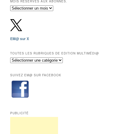
MOIS RÉSERVÉS AUX ABONNÉS.
Archives
gratuites
depuis
2009,
sauf
les
EM@ sur X
12
derniers
mois
TOUTES LES RUBRIQUES DE EDITION MULTIMÉDI@
réservés
Toutes
aux
les
abonnés.
rubriques
SUIVEZ EM@ SUR FACEBOOK
de
Edition
Multimédi@
PUBLICITÉ