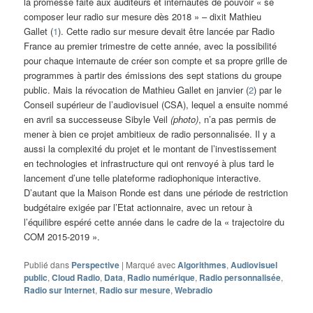
la promesse faite aux auditeurs et internautes de pouvoir « se
composer leur radio sur mesure dès 2018 » – dixit Mathieu
Gallet (
1
). Cette radio sur mesure devait être lancée par Radio
France au premier trimestre de cette année, avec la possibilité
pour chaque internaute de créer son compte et sa propre grille de
programmes à partir des émissions des sept stations du groupe
public. Mais la révocation de Mathieu Gallet en janvier (
2
) par le
Conseil supérieur de l’audiovisuel (CSA), lequel a ensuite nommé
en avril sa successeuse Sibyle Veil
(photo)
, n’a pas permis de
mener à bien ce projet ambitieux de radio personnalisée. Il y a
aussi la complexité du projet et le montant de l’investissement
en technologies et infrastructure qui ont renvoyé à plus tard le
lancement d’une telle plateforme radiophonique interactive.
D’autant que la Maison Ronde est dans une période de restriction
budgétaire exigée par l’Etat actionnaire, avec un retour à
l’équilibre espéré cette année dans le cadre de la « trajectoire du
COM 2015-2019 ».
Publié dans
Perspective
|
Marqué avec
Algorithmes
,
Audiovisuel
public
,
Cloud Radio
,
Data
,
Radio numérique
,
Radio personnalisée
,
Radio sur Internet
,
Radio sur mesure
,
Webradio