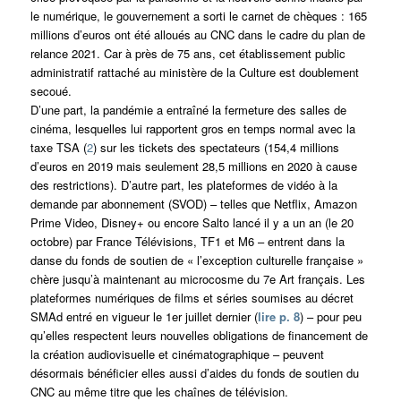
le numérique, le gouvernement a sorti le carnet de chèques : 165
millions d’euros ont été alloués au CNC dans le cadre du plan de
relance 2021. Car à près de 75 ans, cet établissement public
administratif rattaché au ministère de la Culture est doublement
secoué.
D’une part, la pandémie a entraîné la fermeture des salles de
cinéma, lesquelles lui rapportent gros en temps normal avec la
taxe TSA (
2
) sur les tickets des spectateurs (154,4 millions
d’euros en 2019 mais seulement 28,5 millions en 2020 à cause
des restrictions). D’autre part, les plateformes de vidéo à la
demande par abonnement (SVOD) – telles que Netflix, Amazon
Prime Video, Disney+ ou encore Salto lancé il y a un an (le 20
octobre) par France Télévisions, TF1 et M6 – entrent dans la
danse du fonds de soutien de « l’exception culturelle française »
chère jusqu’à maintenant au microcosme du 7e Art français. Les
plateformes numériques de films et séries soumises au décret
SMAd entré en vigueur le 1er juillet dernier (
lire p. 8
) – pour peu
qu’elles respectent leurs nouvelles obligations de financement de
la création audiovisuelle et cinématographique – peuvent
désormais bénéficier elles aussi d’aides du fonds de soutien du
CNC au même titre que les chaînes de télévision.