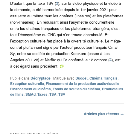
D’autant que la taxe TSV (
3
), sur la vidéo physique et la vidéo à
la demande, a été harmonisée depuis le 1er janvier 2021 pour
assujettir au même taux les chaînes (linéaires) et les plateformes
(non-linéaires). En réduisant ainsi l’asymétrie concurrentielle
entre les chaînes françaises et les plateformes étrangère, c’est
tout l’écosystème du CNC qui s’en trouve chamboulé. Et
l’exception culturelle fait place à la diversité culturelle. Le méga-
contrat pluriannuel signé par l’acteur producteur français Omar
Sy, entre sa société de production Korokoro (basée à Los
Angeles où il vit) et Netflix qui l’a confirmé le 12 octobre (
4
), est
à cet égard sans précédent.
@
Publié dans
Décryptage
|
Marqué avec
Budget
,
Cinéma français
,
Exception culturelle
,
Financement de la production audiovisuelle
,
Financement du cinéma
,
Fonds de soutien du cinéma
,
Producteurs
de films
,
SMAd
,
Taxes
,
TSA
,
TSV
Navigation
Articles plus récents
→
des
articles