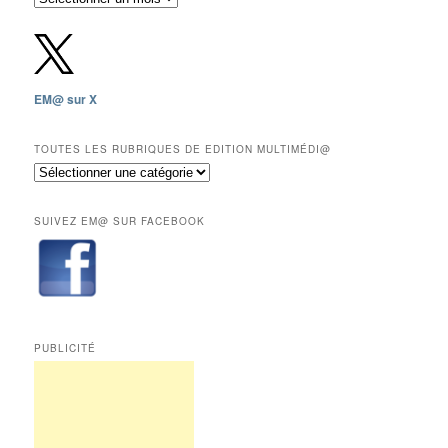
gratuites
depuis
2009,
sauf
les
EM@ sur X
12
derniers
mois
TOUTES LES RUBRIQUES DE EDITION MULTIMÉDI@
réservés
Toutes
aux
les
abonnés.
rubriques
SUIVEZ EM@ SUR FACEBOOK
de
Edition
Multimédi@
PUBLICITÉ