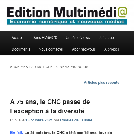
Aller
Aller
Economie numérique et Nouveaux médias
au
au
contenu
contenu
principal
secondaire
Edition Multimédi@
Menu
Accueil
Dans EM@370
Une/Interviews
Juridique
principal
Documents
Nous contacter
Abonnez-vous
A propos
ARCHIVES PAR MOT-CLÉ :
CINÉMA FRANÇAIS
Navigation
Articles plus récents
→
des
articles
A 75 ans, le CNC passe de
l’exception à la diversité
Publié le
18 octobre 2021
par
Charles de Laubier
En fait.
Le 25 octobre, le CNC a fêté ses 75 ans, jour de