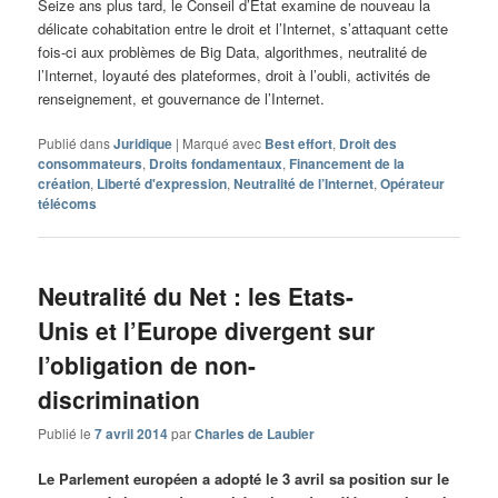
Seize ans plus tard, le Conseil d’Etat examine de nouveau la
délicate cohabitation entre le droit et l’Internet, s’attaquant cette
fois-ci aux problèmes de Big Data, algorithmes, neutralité de
l’Internet, loyauté des plateformes, droit à l’oubli, activités de
renseignement, et gouvernance de l’Internet.
Publié dans
Juridique
|
Marqué avec
Best effort
,
Droit des
consommateurs
,
Droits fondamentaux
,
Financement de la
création
,
Liberté d'expression
,
Neutralité de l’Internet
,
Opérateur
télécoms
Neutralité du Net : les Etats-
Unis et l’Europe divergent sur
l’obligation de non-
discrimination
Publié le
7 avril 2014
par
Charles de Laubier
Le Parlement européen a adopté le 3 avril sa position sur le