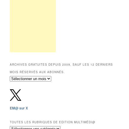
ARCHIVES GRATUITES DEPUIS 2009, SAUF LES 12 DERNIERS
MOIS RÉSERVÉS AUX ABONNÉS.
Archives
gratuites
depuis
2009,
sauf
les
EM@ sur X
12
derniers
mois
TOUTES LES RUBRIQUES DE EDITION MULTIMÉDI@
réservés
Toutes