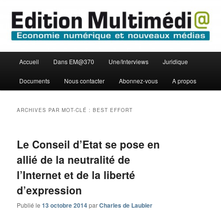
Aller
Aller
Economie numérique et Nouveaux médias
au
au
contenu
contenu
principal
secondaire
Edition Multimédi@
Menu
Accueil
Dans EM@370
Une/Interviews
Juridique
principal
Documents
Nous contacter
Abonnez-vous
A propos
ARCHIVES PAR MOT-CLÉ :
BEST EFFORT
Le Conseil d’Etat se pose en
allié de la neutralité de
l’Internet et de la liberté
d’expression
Publié le
13 octobre 2014
par
Charles de Laubier