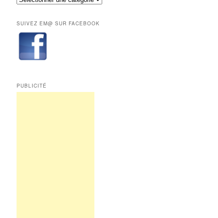
aux
les
abonnés.
rubriques
SUIVEZ EM@ SUR FACEBOOK
de
Edition
Multimédi@
PUBLICITÉ