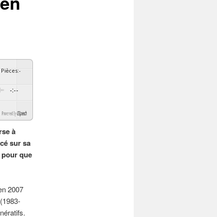
 en
Pièces
:
-
-:--
By
GSpeech
rse à
ncé sur sa
e pour que
 en 2007
 (1983-
nératifs.