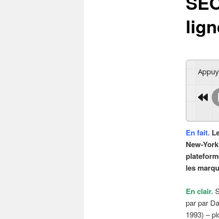
SEO
lig
Appu
En fait.
Le
New-York 
plateform
les marqu
En clair.
S
par par Da
1993) – pl