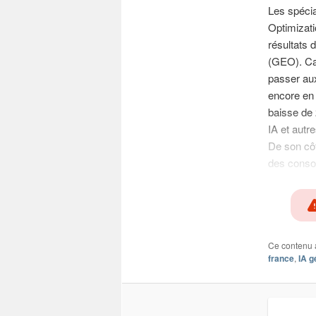
Les spécia
Optimizati
résultats 
(GEO). Car
passer aux
encore en 
baisse de 
IA et autre
De son côt
des cons
Ce contenu 
france
,
IA g