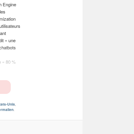
ch Engine
les
mization
tilisateurs
tant
dit « une
chatbots
e « 80 %
tats-Unis
,
ermalien
.