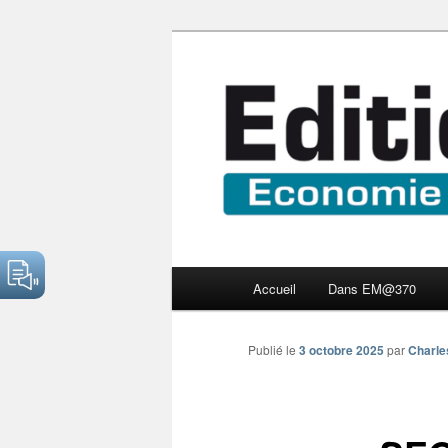
Aller
Economie numérique et Nouve
au
contenu
Edition Multi
principal
Menu
Accueil
Dans EM@370
principal
Publié le
3 octobre 2025
par
Charle