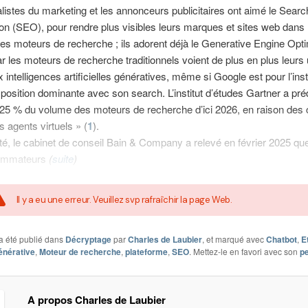
listes du marketing et les annonceurs publicitaires ont aimé le Sear
on (SEO), pour rendre plus visibles leurs marques et sites web dans 
des moteurs de recherche ; ils adorent déjà le Generative Engine Opti
 les moteurs de recherche traditionnels voient de plus en plus leurs u
 intelligences artificielles génératives, même si Google est pour l’ins
position dominante avec son search. L’institut d’études Gartner a pré
25 % du volume des moteurs de recherche d’ici 2026, en raison des 
s agents virtuels » (
1
).
é, le cabinet de conseil Bain & Company a relevé en février 2025 qu
ommateurs
(
suite
)
Il y a eu une erreur. Veuillez svp rafraîchir la page Web.
a été publié dans
Décryptage
par
Charles de Laubier
, et marqué avec
Chatbot
,
E
énérative
,
Moteur de recherche
,
plateforme
,
SEO
. Mettez-le en favori avec son
p
A propos Charles de Laubier