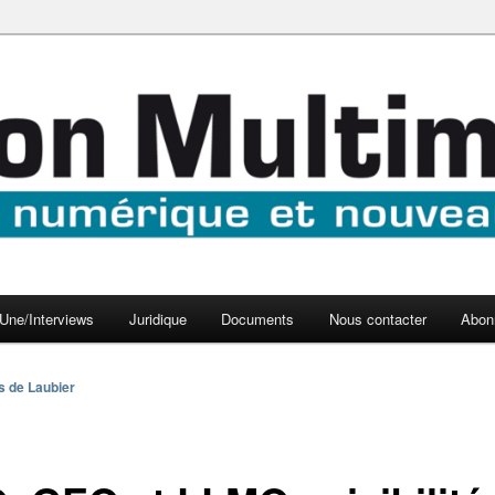
aux médias
médi@
Une/Interviews
Juridique
Documents
Nous contacter
Abon
s de Laubier