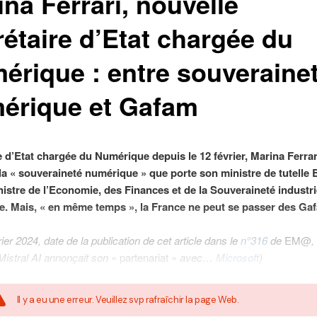
na Ferrari, nouvelle
rétaire d’Etat chargée du
érique : entre souveraine
érique et Gafam
e d’Etat chargée du Numérique depuis le 12 février, Marina Ferrar
la « souveraineté numérique » que porte son ministre de tutelle
nistre de l’Economie, des Finances et de la Souveraineté industrie
. Mais, « en même temps », la France ne peut se passer des Ga
ier 2024, date de la publication de cet article dans le
n°316
de
EM@
,
Mistral AI annonçait son
« partenariat »
avec…
Microsoft
)
Il y a eu une erreur. Veuillez svp rafraîchir la page Web.