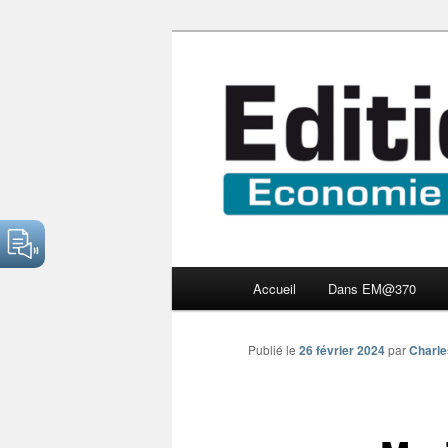
Aller
Economie numérique et Nouve
au
contenu
Edition Multi
principal
Menu
Accueil
Dans EM@370
principal
Publié le
26 février 2024
par
Charle