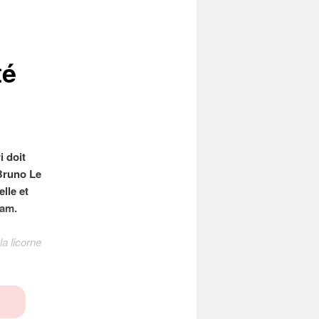
té
i doit
 Bruno Le
lle et
fam.
 la licorne