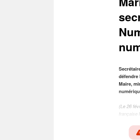
Mari
sec
Num
num
Secrétair
défendre 
Maire, mi
numérique
(Le 26 févr
française 