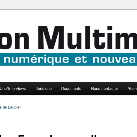
aux médias
médi@
Une/Interviews
Juridique
Documents
Nous contacter
Abon
s de Laubier