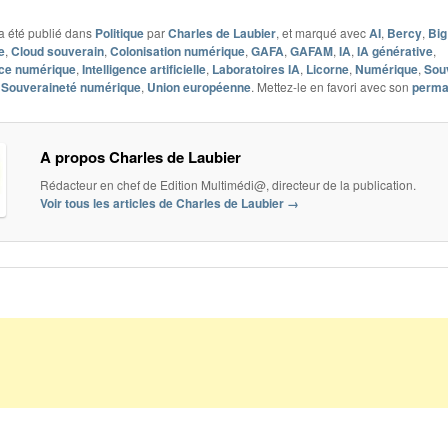
a été publié dans
Politique
par
Charles de Laubier
, et marqué avec
AI
,
Bercy
,
Big
e
,
Cloud souverain
,
Colonisation numérique
,
GAFA
,
GAFAM
,
IA
,
IA générative
,
ce numérique
,
Intelligence artificielle
,
Laboratoires IA
,
Licorne
,
Numérique
,
Sou
,
Souveraineté numérique
,
Union européenne
. Mettez-le en favori avec son
perma
A propos Charles de Laubier
Rédacteur en chef de Edition Multimédi@, directeur de la publication.
Voir tous les articles de Charles de Laubier
→