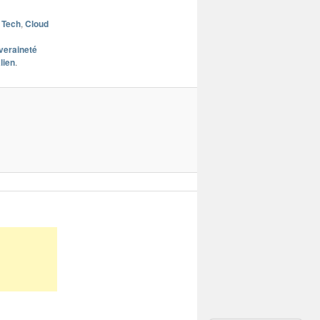
 Tech
,
Cloud
veraineté
lien
.